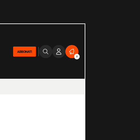
ABBONATI
2