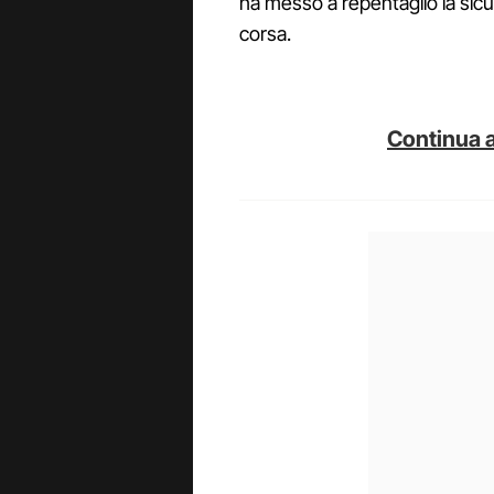
ha messo a repentaglio la sicurez
corsa.
Continua a