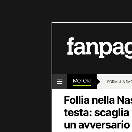
MOTORI
FORMULA 1
M
Follia nella N
testa: scaglia
un avversario 