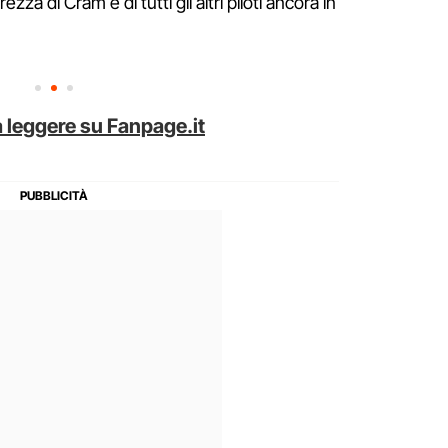
za di Cram e di tutti gli altri piloti ancora in
 leggere su Fanpage.it