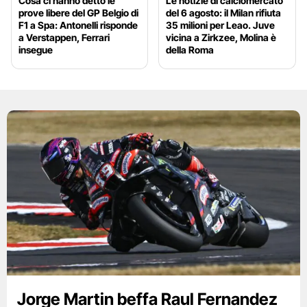
Cosa ci hanno detto le
Le notizie di calciomercato
prove libere del GP Belgio di
del 6 agosto: il Milan rifiuta
F1 a Spa: Antonelli risponde
35 milioni per Leao. Juve
a Verstappen, Ferrari
vicina a Zirkzee, Molina è
insegue
della Roma
Jorge Martin beffa Raul Fernandez