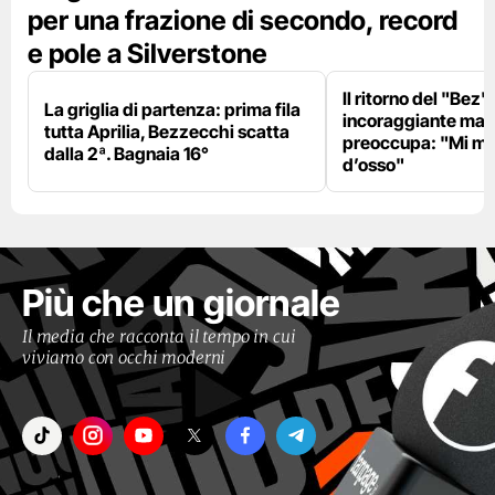
per una frazione di secondo, record
e pole a Silverstone
Il ritorno del "Bez"
La griglia di partenza: prima fila
incoraggiante ma il
tutta Aprilia, Bezzecchi scatta
preoccupa: "Mi m
dalla 2ª. Bagnaia 16°
d’osso"
Più che un giornale
Il media che racconta il tempo in cui
viviamo con occhi moderni