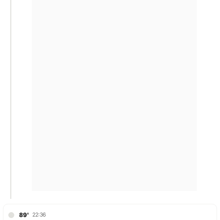
89'
22:36