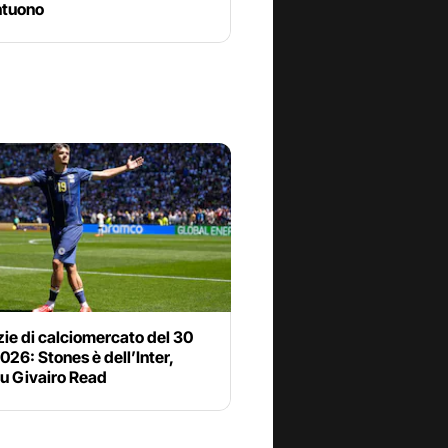
tuono
zie di calciomercato del 30
2026: Stones è dell’Inter,
u Givairo Read