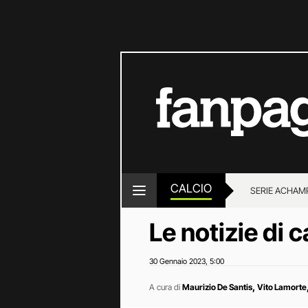
CALCIO
SERIE A
CHAMP
Le notizie di
30 Gennaio 2023
5:00
,
,
A cura di
Maurizio De Santis
Vito Lamorte