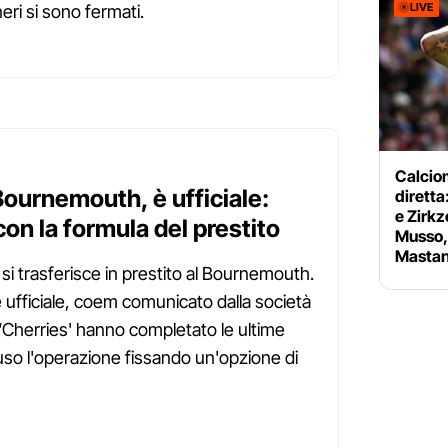
LIVE
neri si sono fermati.
Calciom
Bournemouth, è ufficiale:
diretta
e Zirkz
on la formula del prestito
Musso, 
Mastan
 si trasferisce in prestito al Bournemouth.
 ufficiale, coem comunicato dalla società
I ‘Cherries' hanno completato le ultime
uso l'operazione fissando un'opzione di