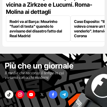
vicina a Zirkzee e Lucumí. Roma-
Molina ai dettagli
Rodri va al Barça: Mourinho
Caso Esposito: "Il 
"fuori di testa" quando lo
voleva creare un te
avvisano del disastro fatto dal
venderlo". Intervie
Real Madrid
Corona
Più che un giornale
Il media che racconta il tempo in cui
viviamo con occhi moderni