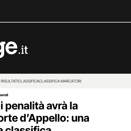
 RISULTATI
CLASSIFICA
CLASSIFICA MARCATORI
ipendi
i penalità avrà la
orte d’Appello: una
 classifica