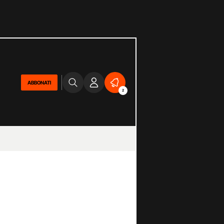
ABBONATI
2