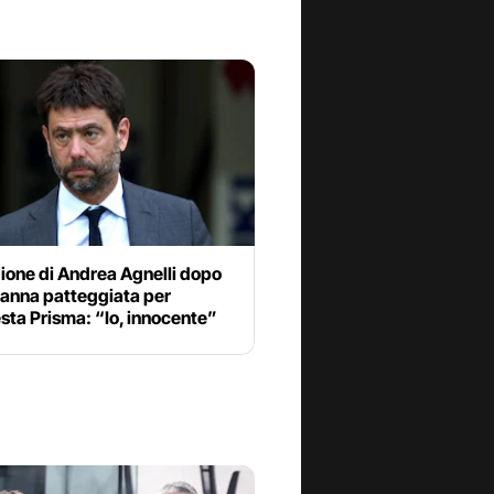
ione di Andrea Agnelli dopo
danna patteggiata per
esta Prisma: “Io, innocente”