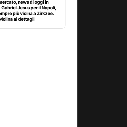
ercato, news di oggi in
: Gabriel Jesus per il Napoli,
mpre più vicina a Zirkzee.
olina ai dettagli