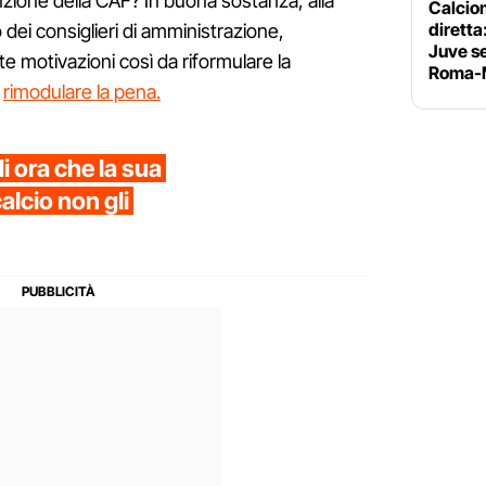
nzione della CAF? In buona sostanza, alla
Calciom
diretta
o dei consiglieri di amministrazione,
Juve se
 motivazioni così da riformulare la
Roma-M
,
rimodulare la pena.
i ora che la sua
calcio non gli