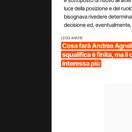
e sottoposto di nuovo all'atte
luce della posizione e del ruol
bisognava rivedere determinate
decisione ed, eventualmente
LEGGI ANCHE
Cosa farà Andrea Agnell
squalifica è finita, ma il 
interessa più