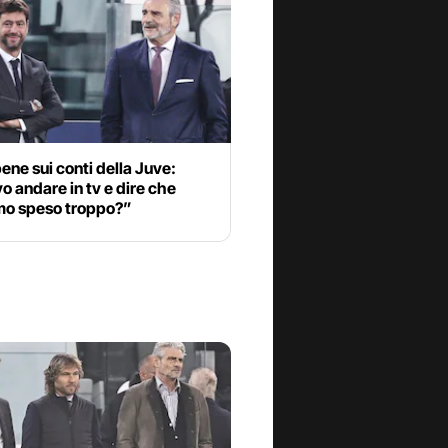
ene sui conti della Juve:
 andare in tv e dire che
o speso troppo?”