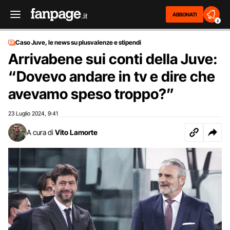
ABBONATI
2
Caso Juve, le news su plusvalenze e stipendi
Arrivabene sui conti della Juve:
“Dovevo andare in tv e dire che
avevamo speso troppo?”
23 Luglio 2024
9:41
,
A cura di
Vito Lamorte