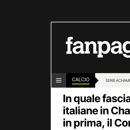
CALCIO
SERIE A
CHAMP
In quale fasci
italiane in Ch
in prima, il C