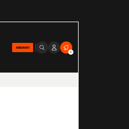
ABBONATI
2