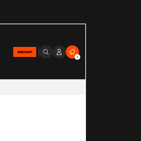
ABBONATI
2