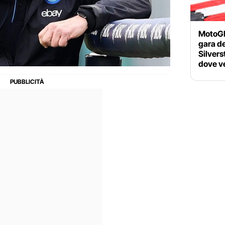
MotoGP 
gara d
Silvers
dove ve