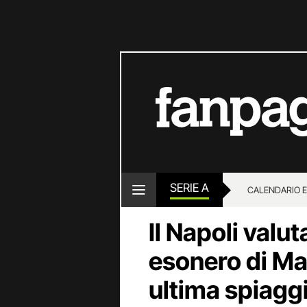
SERIE A
CALENDARIO E
Il Napoli valu
esonero di Ma
ultima spiaggi