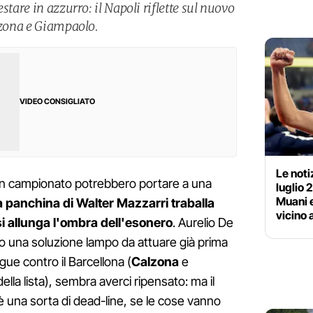
stare in azzurro: il Napoli riflette sul nuovo
alzona e Giampaolo.
VIDEO CONSIGLIATO
Le noti
n campionato potrebbero portare a una
luglio 
Muani e
a panchina di Walter Mazzarri traballa
vicino 
si allunga l'ombra dell'esonero
. Aurelio De
do una soluzione lampo da attuare già prima
gue contro il Barcellona (
Calzona
e
ella lista), sembra averci ripensato: ma il
è una sorta di dead-line, se le cose vanno