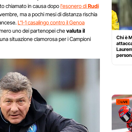
tato chiamato in causa dopo
l'esonero di
Rudi
embre, ma a pochi mesi di distanza rischia
francese.
L'1-1 casalingo contro il Genoa
numero uno dei partenopei che
valuta il
Chi è M
 una situazione clamorosa per i Campioni
attacca
Laurent
person
LIVE