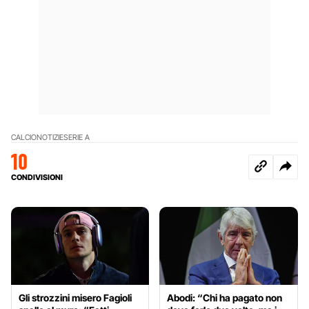
CALCIO
NOTIZIE
SERIE A
10
CONDIVISIONI
Gli strozzini misero Fagioli
Abodi: “Chi ha pagato non