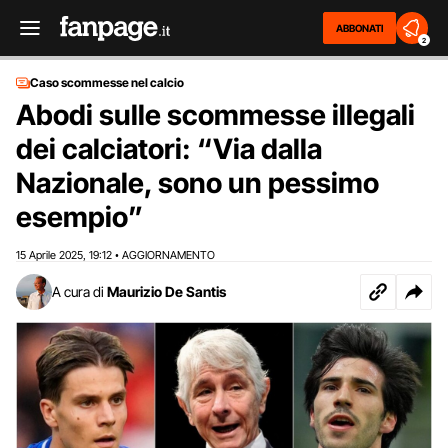
ABBONATI
2
Caso scommesse nel calcio
Abodi sulle scommesse illegali
dei calciatori: “Via dalla
Nazionale, sono un pessimo
esempio”
15 Aprile 2025
19:12
AGGIORNAMENTO
,
•
A cura di
Maurizio De Santis