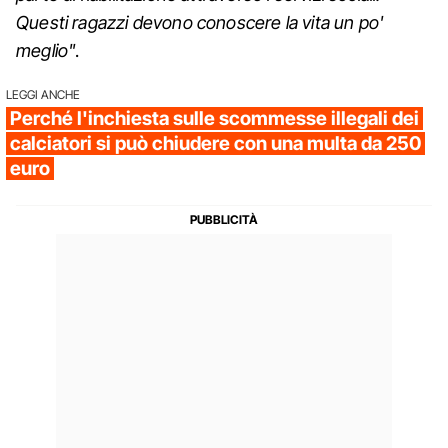
Questi ragazzi devono conoscere la vita un po'
meglio"
.
LEGGI ANCHE
Perché l'inchiesta sulle scommesse illegali dei
calciatori si può chiudere con una multa da 250
euro