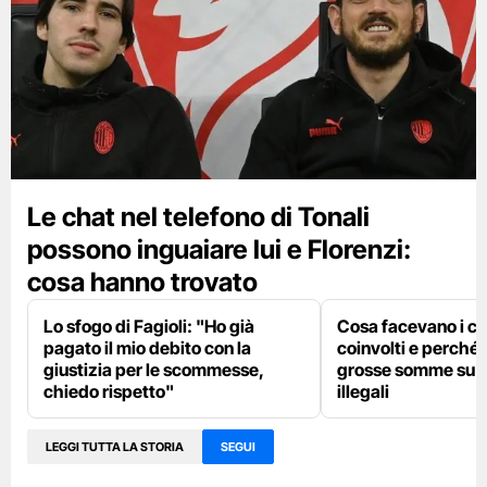
Le chat nel telefono di Tonali
possono inguaiare lui e Florenzi:
cosa hanno trovato
Lo sfogo di Fagioli: "Ho già
Cosa facevano i ca
pagato il mio debito con la
coinvolti e perché
giustizia per le scommesse,
grosse somme su p
chiedo rispetto"
illegali
LEGGI TUTTA LA STORIA
SEGUI