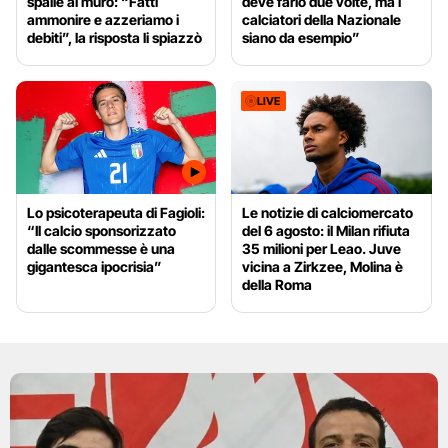
spalle al muro: “Fatti
deve farlo due volte, ma i
ammonire e azzeriamo i
calciatori della Nazionale
debiti”, la risposta li spiazzò
siano da esempio”
LIVE
Lo psicoterapeuta di Fagioli:
Le notizie di calciomercato
“Il calcio sponsorizzato
del 6 agosto: il Milan rifiuta
dalle scommesse è una
35 milioni per Leao. Juve
gigantesca ipocrisia”
vicina a Zirkzee, Molina è
della Roma