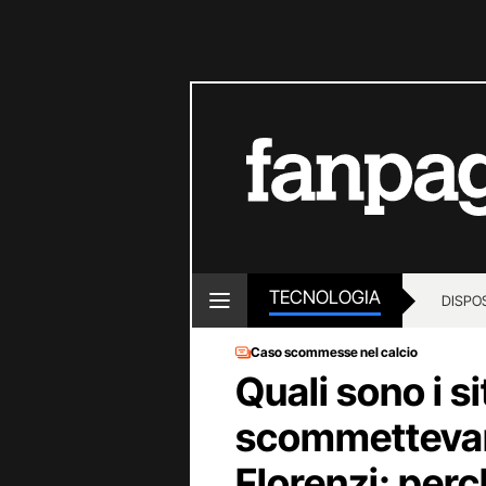
TECNOLOGIA
DISPOS
Caso scommesse nel calcio
Quali sono i si
scommettevano
Florenzi: perc