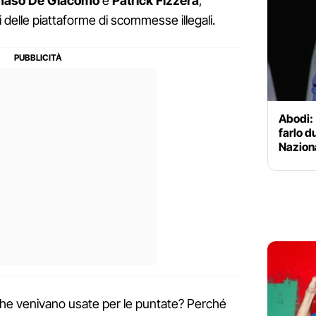
aso De Giacomo
e
Patrick Fizzera
,
i delle piattaforme di scommesse illegali.
Abodi:
farlo d
Nazion
che venivano usate per le puntate? Perché