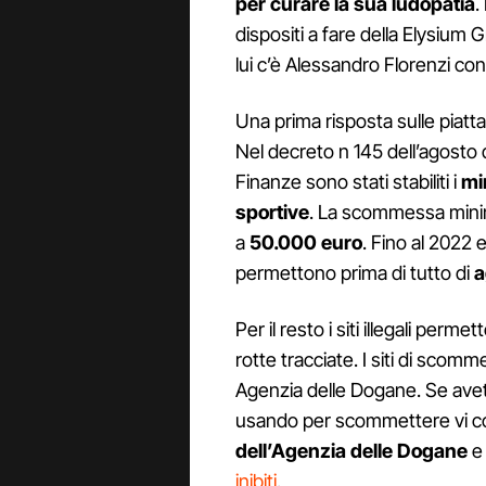
per curare la sua ludopatia
.
dispositi a fare della Elysium 
lui c’è Alessandro Florenzi co
Una prima risposta sulle piattaf
Nel decreto n 145 dell’agosto 
Finanze sono stati stabiliti i
mi
sportive
. La scommessa minim
a
50.000 euro
. Fino al 2022 e
permettono prima di tutto di
a
Per il resto i siti illegali perme
rotte tracciate. I siti di scomm
Agenzia delle Dogane. Se avete 
usando per scommettere vi cons
dell’Agenzia delle Dogane
e 
inibiti
.