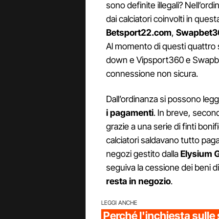
sono definite illegali? Nell’ord
dai calciatori coinvolti in que
Betsport22.com
,
Swapbet3
Al momento di questi quattro s
down e Vipsport360 e Swapb
connessione non sicura.
Dall’ordinanza si possono legg
i pagamenti
. In breve, second
grazie a una serie di finti bonif
calciatori saldavano tutto pagan
negozi gestito dalla
Elysium G
seguiva la cessione dei beni d
resta in negozio
.
LEGGI ANCHE
Perché l'inchiesta sul