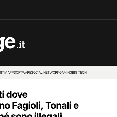
ITIVI
APP
SOFTWARE
SOCIAL NETWORK
GAMING
BIG TECH
ti dove
 Fagioli, Tonali e
hé sono illegali