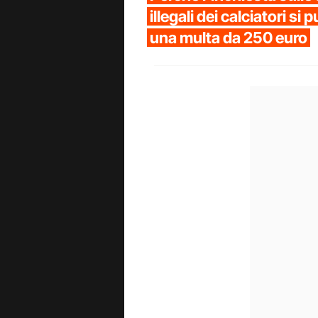
illegali dei calciatori si
una multa da 250 euro