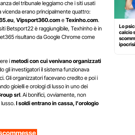
inanza del tribunale leggiamo che i siti usati
sta vicenda erano principalmente quattro:
65.eu
,
Vipsport360.com
e
Texinho.com
.
Lo psic
iti Betsport22 è raggiungibile, Texhinho è in
calcio 
et365 risultano da Google Chrome come
scomme
ipocris
ere i
metodi con cui venivano organizzati
o gli investigatori il sistema funzionava
ici. Gli organizzatori facevano credito e poi i
do gioielli e orologi di lusso in uno dei
roup srl
. Ai bonifici, ovviamente, non
i lusso.
I soldi entrano in cassa, l'orologio
le scommesse