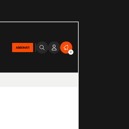
ABBONATI
2