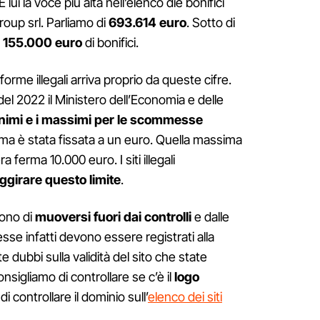
 È lui la voce più alta nell’elenco die bonifici
Group srl. Parliamo di
693.614 euro
. Sotto di
n
155.000 euro
di bonifici.
orme illegali arriva proprio da queste cifre.
del 2022 il Ministero dell’Economia e delle
nimi e i massimi per le scommesse
a è stata fissata a un euro. Quella massima
ra ferma 10.000 euro. I siti illegali
ggirare questo limite
.
ttono di
muoversi fuori dai controlli
e dalle
esse infatti devono essere registrati alla
dubbi sulla validità del sito che state
igliamo di controllare se c’è il
logo
di controllare il dominio sull’
elenco dei siti