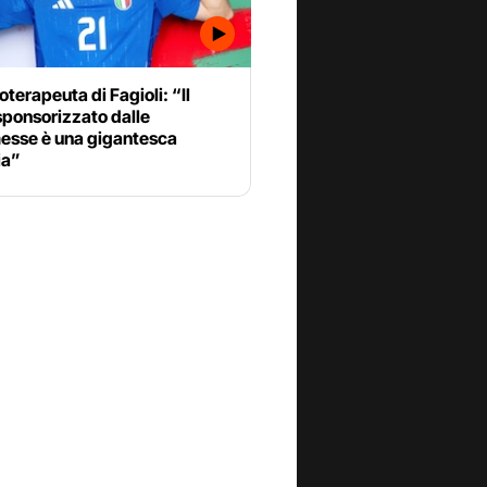
oterapeuta di Fagioli: “Il
sponsorizzato dalle
sse è una gigantesca
ia”