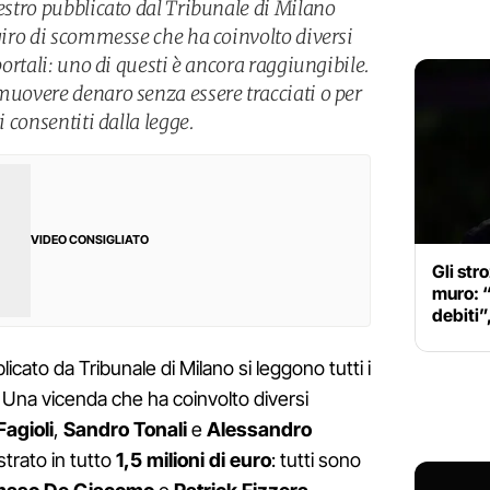
uestro pubblicato dal Tribunale di Milano
 giro di scommesse che ha coinvolto diversi
 portali: uno di questi è ancora raggiungibile.
muovere denaro senza essere tracciati o per
i consentiti dalla legge.
VIDEO CONSIGLIATO
Gli str
muro: 
debiti”,
cato da Tribunale di Milano si leggono tutti i
. Una vicenda che ha coinvolto diversi
Fagioli
,
Sandro Tonali
e
Alessandro
strato in tutto
1,5 milioni di euro
: tutti sono