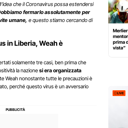
ll’idea che il Coronavirus possa estendersi
obbiamo fermarlo assolutamente per
vite umane,
e questo stiamo cercando di
Merlier
mentor
us in Liberia, Weah è
prima d
vista”
certati solamente tre casi, ben prima che
ositività la nazione
si era organizzata
ente Weah nonostante tutte le precauzioni è
to, perché questo virus è un avversario
LIVE