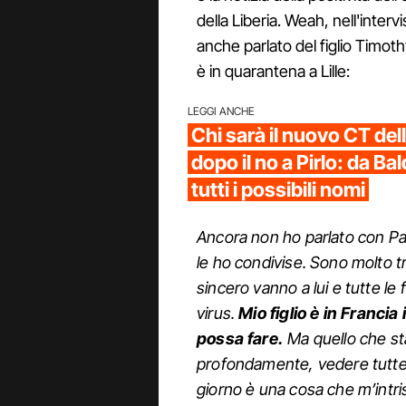
della Liberia. Weah, nell'interv
anche parlato del figlio Timoth
è in quarantena a Lille:
LEGGI ANCHE
Chi sarà il nuovo CT del
dopo il no a Pirlo: da Bal
tutti i possibili nomi
Ancora non ho parlato con Paol
le ho condivise. Sono molto tri
sincero vanno a lui e tutte le 
virus.
Mio figlio è in Franci
possa fare.
Ma quello che st
profondamente, vedere tutte
giorno è una cosa che m’intris