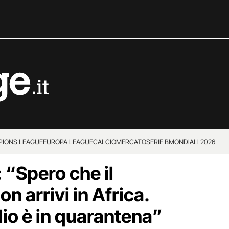
IONS LEAGUE
EUROPA LEAGUE
CALCIOMERCATO
SERIE B
MONDIALI 2026
“Spero che il
n arrivi in Africa.
lio è in quarantena”