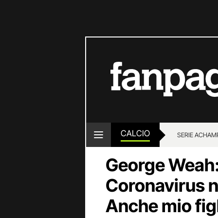
CALCIO
SERIE A
CHAMP
George Weah: 
Coronavirus no
Anche mio fig