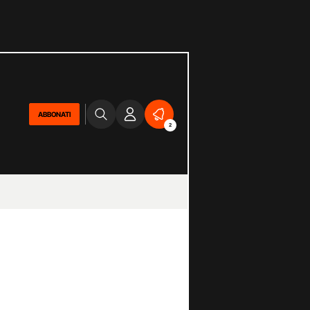
ABBONATI
2