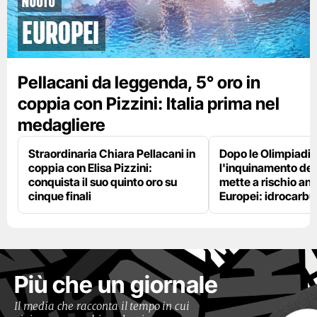
Nuoto
Europei
Pellacani da leggenda, 5° oro in
coppia con Pizzini: Italia prima nel
medagliere
Straordinaria Chiara Pellacani in
Dopo le Olimpiadi,
coppia con Elisa Pizzini:
l'inquinamento del
conquista il suo quinto oro su
mette a rischio anc
cinque finali
Europei: idrocarbu
Più che un giornale
Il media che racconta il tempo in cui