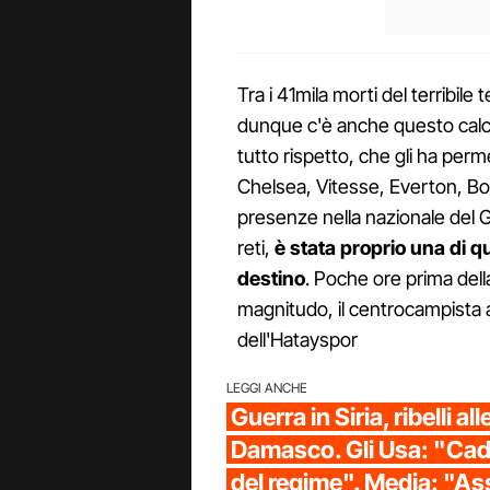
Tra i 41mila morti del terribil
dunque c'è anche questo calcia
tutto rispetto, che gli ha per
Chelsea, Vitesse, Everton, 
presenze nella nazionale del G
reti,
è stata proprio una di q
destino
. Poche ore prima della
magnitudo, il centrocampista 
dell'Hatayspor
LEGGI ANCHE
Guerra in Siria, ribelli all
Damasco. Gli Usa: "Ca
del regime". Media: "As