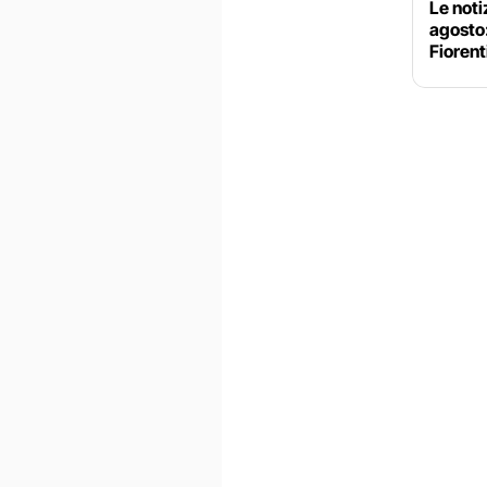
Le noti
agosto
Fiorent