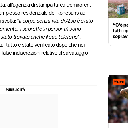
tta, all'agenzia di stampa turca Demirören.
l complesso residenziale del Rönesans ad
 svolta: "
Il corpo senza vita di Atsu è stato
“C’è pa
omento, i suoi effetti personali sono
tutti i 
sopravv
 stato trovato anche il suo telefono
".
, tutto è stato verificato dopo che nei
 false indiscrezioni relative al salvataggio
LIVE