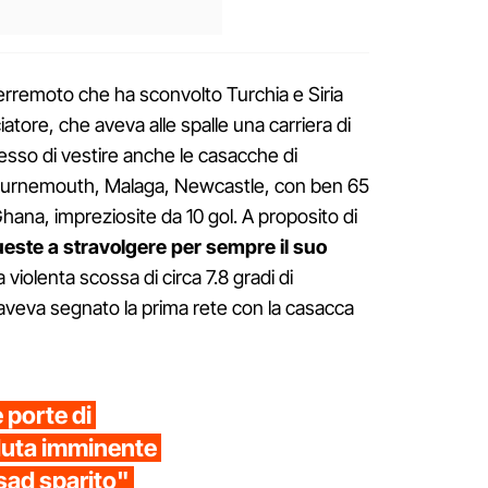
e terremoto che ha sconvolto Turchia e Siria
tore, che aveva alle spalle una carriera di
messo di vestire anche le casacche di
Bournemouth, Malaga, Newcastle, con ben 65
hana, impreziosite da 10 gol. A proposito di
ueste a stravolgere per sempre il suo
 violenta scossa di circa 7.8 gradi di
aveva segnato la prima rete con la casacca
e porte di
duta imminente
sad sparito"