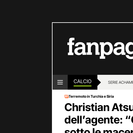
CALCIO
SERIE A
CHAMP
Terremoto in Turchia e Siria
Christian Ats
dell’agente: “
sotto le mace