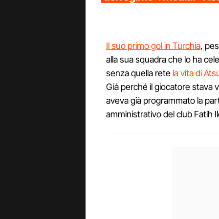
Il suo primo gol in Turchia
, pes
alla sua squadra che lo ha cel
senza quella rete
la vita di Ats
Già perché il giocatore stava v
aveva già programmato la part
amministrativo del club Fatih Il