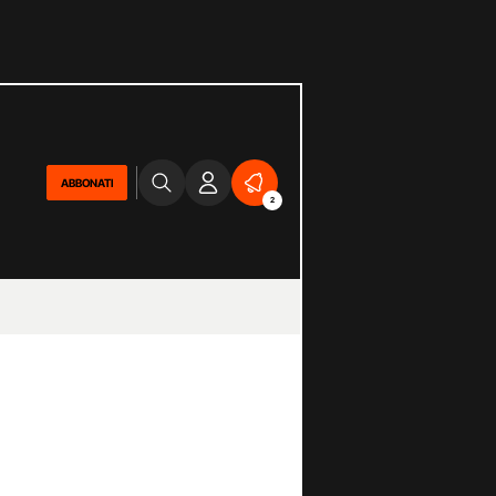
ABBONATI
2