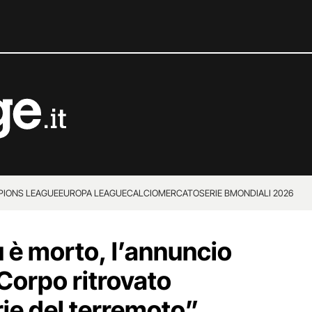
IONS LEAGUE
EUROPA LEAGUE
CALCIOMERCATO
SERIE B
MONDIALI 2026
u è morto, l’annuncio
Corpo ritrovato
rie del terremoto”