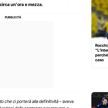
circa un'ora e mezza.
Rocchi, 
“L’Inte
perché 
caso
do che ci porterà alla definitività
– aveva