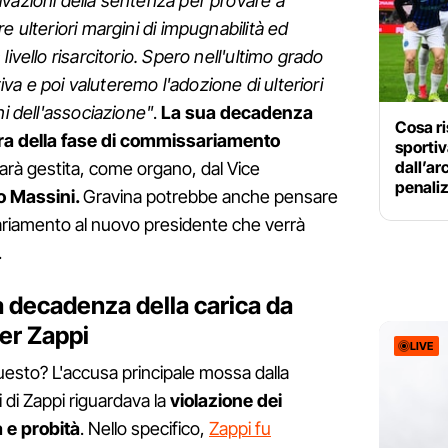
vazioni della sentenza per provare a
e ulteriori margini di impugnabilità ed
ivello risarcitorio. Spero nell'ultimo grado
tiva e poi valuteremo l'adozione di ulteriori
ni dell'associazione"
.
La sua decadenza
Cosa ri
ra della fase di commissariamento
sportiv
dall’ar
rà gestita, come organo, dal Vice
penali
o Massini.
Gravina potrebbe anche pensare
sariamento al nuovo presidente che verrà
.
la decadenza della carica da
per Zappi
LIVE
questo? L'accusa principale mossa dalla
 di Zappi riguardava la
violazione dei
a e probità
. Nello specifico,
Zappi fu