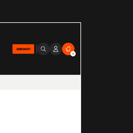
ABBONATI
2