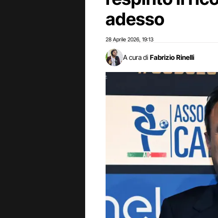
adesso
28 Aprile 2026
19:13
,
A cura di
Fabrizio Rinelli