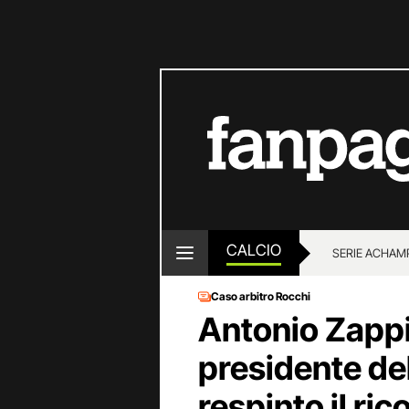
CALCIO
SERIE A
CHAMP
Caso arbitro Rocchi
Antonio Zapp
presidente del
respinto il ri