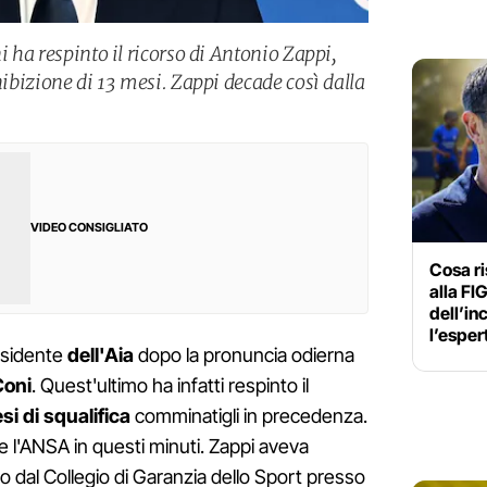
i ha respinto il ricorso di Antonio Zappi,
inibizione di 13 mesi. Zappi decade così dalla
VIDEO CONSIGLIATO
Cosa ri
alla FI
dell’in
l’esper
esidente
dell'Aia
dopo la pronuncia odierna
Coni
. Quest'ultimo ha infatti respinto il
si di squalifica
comminatigli in precedenza.
l'ANSA in questi minuti. Zappi aveva
 dal Collegio di Garanzia dello Sport presso