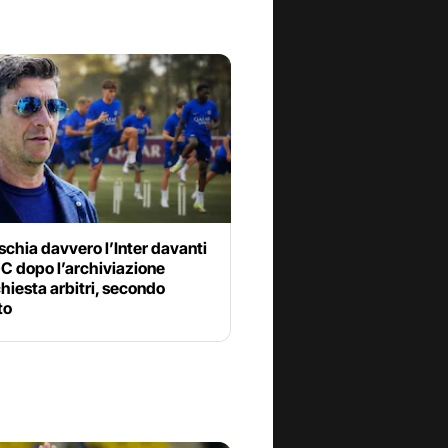
schia davvero l’Inter davanti
GC dopo l’archiviazione
chiesta arbitri, secondo
to