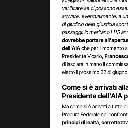
spiegato -.
Valuteremo le moti
verificare se ci possono esser
arrivare, eventualmente, a un l
di giudizio della giustizia spor
passaggi: lo meritano i 115 an
dovrebbe portare all'apertu
dell'AIA
che per il momento sa
Presidente Vicario,
Francesc
di lasciare in mano il commis
eletto il prossimo 22 di giugno
Come si è arrivati al
Presidente dell'AIA 
Ma come si è arrivati a tutto 
Procura Federale nei confronti
principi di lealtà, correttezz