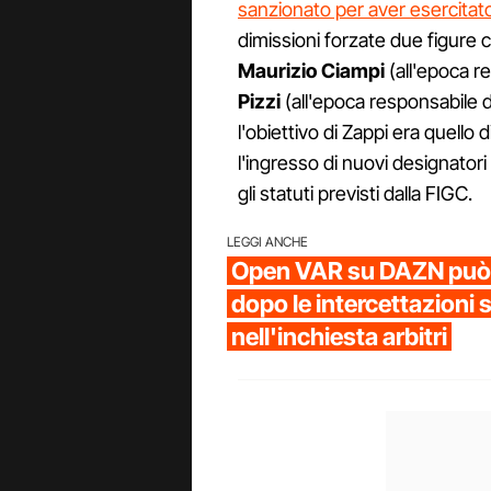
sanzionato per aver esercita
dimissioni forzate due figure
Maurizio Ciampi
(all'epoca r
Pizzi
(all'epoca responsabile d
l'obiettivo di Zappi era quello 
l'ingresso di nuovi designato
gli statuti previsti dalla FIGC.
LEGGI ANCHE
Open VAR su DAZN può 
dopo le intercettazioni
nell'inchiesta arbitri