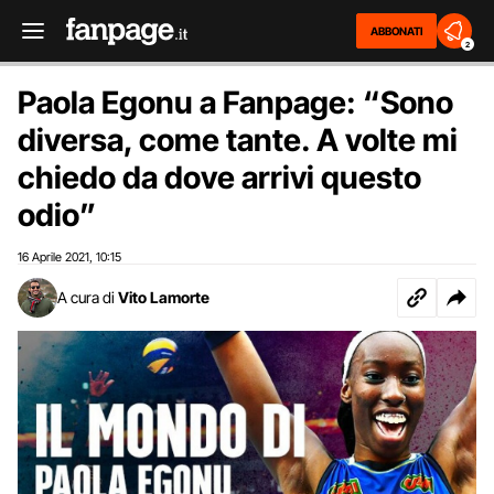
ABBONATI
2
Paola Egonu a Fanpage: “Sono
diversa, come tante. A volte mi
chiedo da dove arrivi questo
odio”
16 Aprile 2021
10:15
,
A cura di
Vito Lamorte