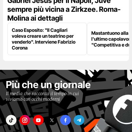
Gabriel Jesus per il Napoli, Juve
sempre più vicina a Zirkzee. Roma-
Molina ai dettagli
Caso Esposito: "Il Cagliari
Mastantuono alla F
voleva creare un teatrino per
l'ultimo capolavoro
venderlo". Interviene Fabrizio
"Competitiva e du
Corona
Più che un giornale
Il media che racconta il tempo in cui
viviamo con occhi moderni