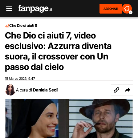
ABBONATI
2
Che Dio ci aiuti 8
Che Dio ci aiuti 7, video
esclusivo: Azzurra diventa
suora, il crossover con Un
passo dal cielo
15 Marzo 2023
9:47
,
A cura di
Daniela Seclì