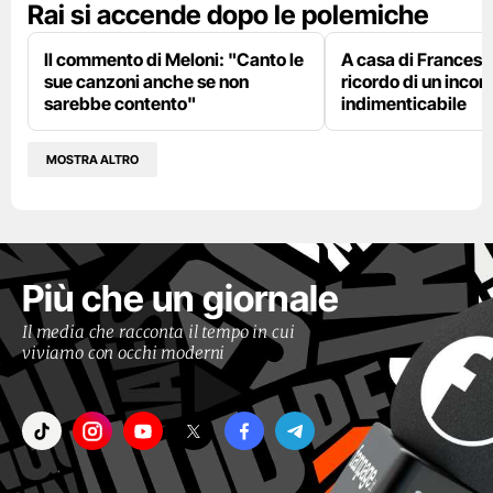
Rai si accende dopo le polemiche
Il commento di Meloni: "Canto le
A casa di Francesco
sue canzoni anche se non
ricordo di un incon
sarebbe contento"
indimenticabile
MOSTRA ALTRO
Più che un giornale
Il media che racconta il tempo in cui
viviamo con occhi moderni