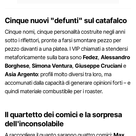
Cinque nuovi "defunti" sul catafalco
Cinque nomi, cinque personalità costruite negli anni
sotto i riflettori, pronte a farsi smontare pezzo per
pezzo davanti a una platea. I VIP chiamati a stendersi
metaforicamente sulla bara sono
Fedez
,
Alessandro
Borghese
,
Simona
Ventura
,
Giuseppe
Cruciani
e
Asia
Argento
: profili molto diversi tra loro, ma
accomunati dalla capacità di generare opinioni forti – e
quindi materiale combustibile per i roaster.
Il quartetto dei comici e la sorpresa
dell'inconsolabile
A raccogliere il guanto saranno quattro comici:
Max