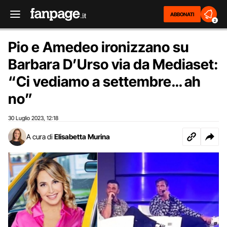
ABBONATI
2
Pio e Amedeo ironizzano su
Barbara D’Urso via da Mediaset:
“Ci vediamo a settembre… ah
no”
30 Luglio 2023
12:18
,
A cura di
Elisabetta Murina