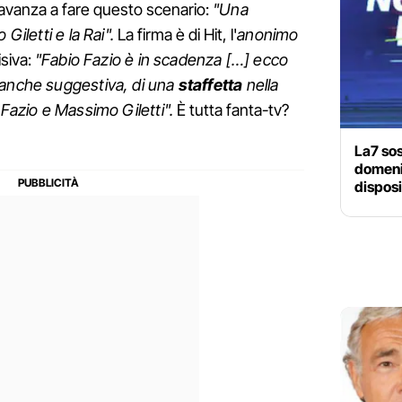
avanza a fare questo scenario:
"Una
 Giletti e la Rai".
La firma è di Hit, l'
anonimo
siva:
"Fabio Fazio è in scadenza […] ecco
 anche suggestiva, di una
staffetta
nella
 Fazio e Massimo Giletti".
È tutta fanta-tv?
La7 so
domenic
dispos