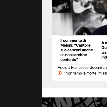
Il commento di
A 
Meloni: "Canto le
Guc
sue canzoni anche
un 
se non sarebbe
ind
contento"
Addio a Francesco Guccini che 
"Non temo la morte, mi ra