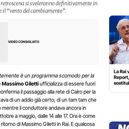
i retroscena si sveleranno definitivamente in
te il “vento del cambiamento”.
VIDEO CONSIGLIATO
La Rai 
entemente è un programma scomodo per la
Report,
sostitu
o
Massimo
Giletti
ufficializza di essere fuori
conferma il passaggio alla rete di Cairo per la
tava di un addio già certo, di un tam tam che
to mentre il conduttore andava ancora in
tobre a maggio, dalle 14 alle 17. Ora è come
 un ritorno di Massimo Giletti in Rai. E qualcosa