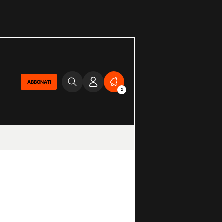
ABBONATI
2