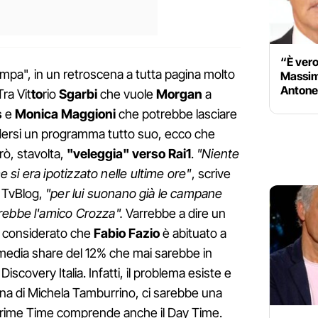
“È vero
pa", in un retroscena a tutta pagina molto
Massimo
Antonel
Tra Vit
to
rio
Sgarbi
che vuole
Morgan
a
s
e
Monica
Maggioni
che potrebbe lasciare
endersi un programma tutto suo, ecco che
rò, stavolta,
"veleggia" verso Rai1
.
"Niente
si era ipotizzato nelle ultime ore"
, scrive
e TvBlog,
"per lui suonano già le campane
rebbe l'amico Crozza".
Varrebbe a dire un
, considerato che
Fabio
Fazio
è abituato a
media share del 12% che mai sarebbe in
Discovery Italia. Infatti, il problema esiste e
ena di Michela Tamburrino, ci sarebbe una
l Prime Time comprende anche il Day Time.