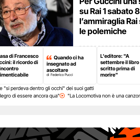
Per Guccini una
su Rai 1 sabato 
l’ammiraglia Rai
le polemiche
casa di Francesco
L'editore: "A
Quando ci ha
cini: il ricordo di
settembre il libro
insegnato ad
incontro
scritto prima di
ascoltare
imenticabile
morire"
Federico Pucci
"si perdeva dentro gli occhi" dei suoi gatti
llegro di essere ancora qua"
"La Locomotiva non è una canzone