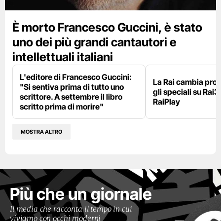
È morto Francesco Guccini, è stato
uno dei più grandi cantautori e
intellettuali italiani
L'editore di Francesco Guccini:
La Rai cambia pr
"Si sentiva prima di tutto uno
gli speciali su Rai3
scrittore. A settembre il libro
RaiPlay
scritto prima di morire"
MOSTRA ALTRO
Più che un giornale
Il media che racconta il tempo in cui
viviamo con occhi moderni