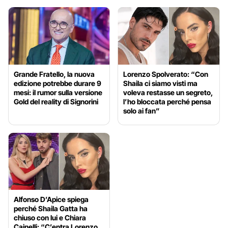
Grande Fratello, la nuova
Lorenzo Spolverato: “Con
edizione potrebbe durare 9
Shaila ci siamo visti ma
mesi: il rumor sulla versione
voleva restasse un segreto,
Gold del reality di Signorini
l’ho bloccata perché pensa
solo ai fan”
Alfonso D’Apice spiega
perché Shaila Gatta ha
chiuso con lui e Chiara
Cainelli: “C’entra Lorenzo