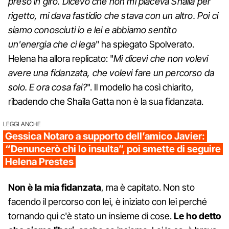
preso in giro. Dicevo che non mi piaceva Shaila per
rigetto, mi dava fastidio che stava con un altro. Poi ci
siamo conosciuti io e lei e abbiamo sentito
un'energia che ci lega
" ha spiegato Spolverato.
Helena ha allora replicato: "
Mi dicevi che non volevi
avere una fidanzata, che volevi fare un percorso da
solo. E ora cosa fai?
". Il modello ha così chiarito,
ribadendo che Shaila Gatta non è la sua fidanzata.
LEGGI ANCHE
Gessica Notaro a supporto dell’amico Javier:
“Denuncerò chi lo insulta”, poi smette di seguire
Helena Prestes
Non è la mia fidanzata
, ma è capitato. Non sto
facendo il percorso con lei, è iniziato con lei perché
tornando qui c'è stato un insieme di cose.
Le ho detto