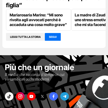
figlia”
Mariarosaria Marino: “Mi sono
La madre di Zeudi 
rivolta agli avvocati perché è
uno stress emotivo
accaduta una cosa molto grave”
che mi sta facend
LEGGI TUTTA LA STORIA
SEGUI
Più che un giornale
Il media che racconta il tempo in cui
viviamo con occhi moderni