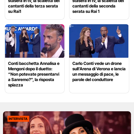
stasera in tv, la scaletta dei
stasera in tv, la scaletta dei
cantanti della terza serata
cantanti della seconda
su Rai1
serata su Rai 1
Conti bacchetta Annalisa e
Carlo Conti vede un drone
Mengoni dopo il duetto:
sull’Arena di Verona e lancia
“Non potevate presentarvi
un messaggio di pace, le
a Sanremo?”, la risposta
parole del conduttore
spiazza
INTERVISTA