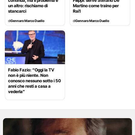
continua, ma il problema è
Filippi: serve Stefano De
un altro: rischiamo di
Martino come traino per
stancarci
Rai1
di
Gennaro Marco Duello
di
Gennaro Marco Duello
Fabio Fazio: “Oggi la TV
non è più niente. Non
conosco nessuno sotto i 50
anni che resti a casa a
vederla”