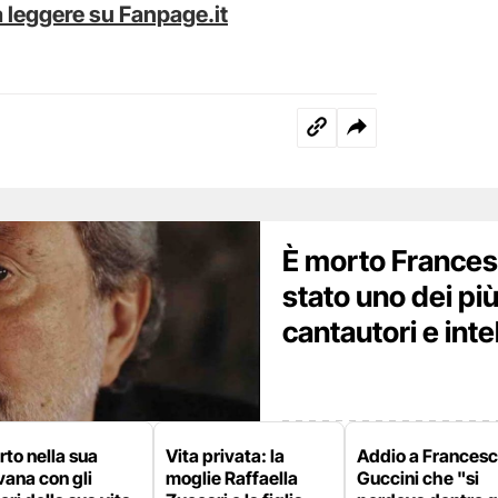
 leggere su Fanpage.it
È morto Frances
stato uno dei pi
cantautori e intel
to nella sua
Vita privata: la
Addio a Frances
ana con gli
moglie Raffaella
Guccini che "si