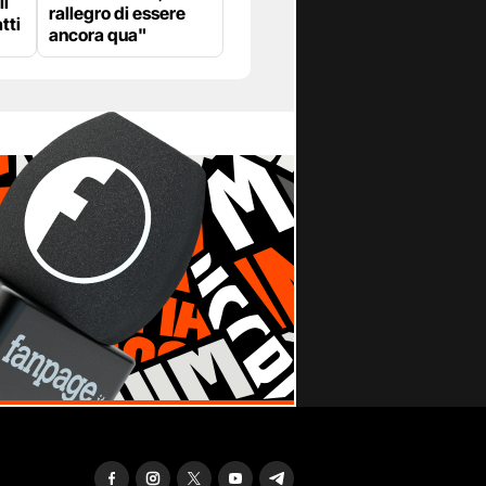
li
rallegro di essere
tti
ancora qua"