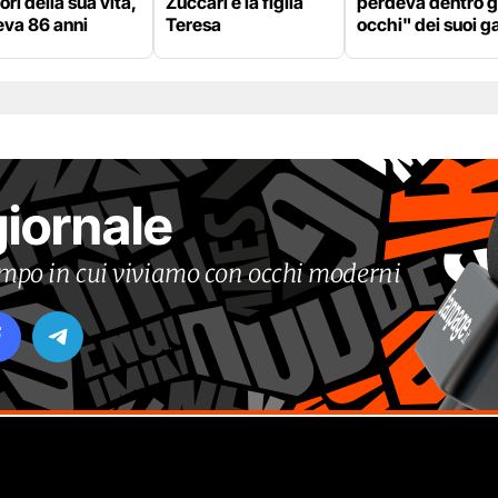
ri della sua vita,
Zuccari e la figlia
perdeva dentro g
eva 86 anni
Teresa
occhi" dei suoi ga
giornale
tempo in cui viviamo con occhi moderni