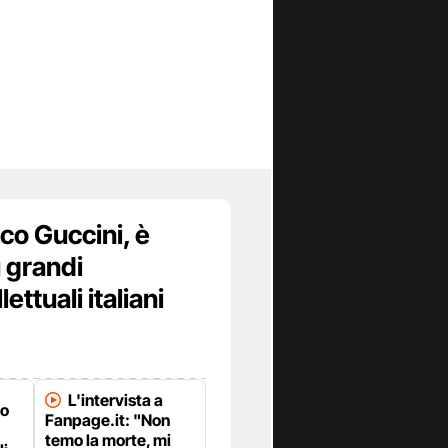
co Guccini, è
ù grandi
lettuali italiani
L'intervista a
co
Fanpage.it: "Non
temo la morte, mi