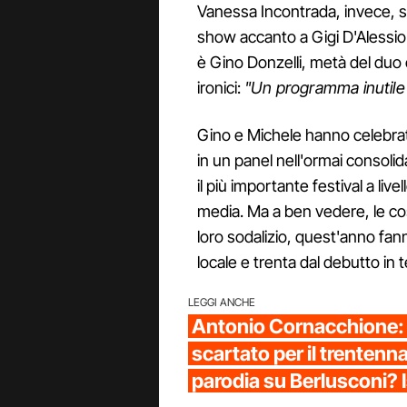
Vanessa Incontrada, invece, s
show accanto a Gigi D'Alessio
è Gino Donzelli, metà del duo
ironici:
"Un programma inutile
Gino e Michele hanno celebrato 
in un panel nell'ormai consolid
il più importante festival a liv
media. Ma a ben vedere, le cos
loro sodalizio, quest'anno fan
locale e trenta dal debutto in t
LEGGI ANCHE
Antonio Cornacchione:
scartato per il trentenna
parodia su Berlusconi? 