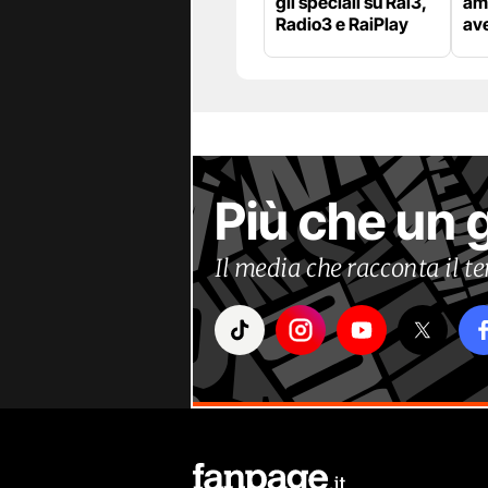
gli speciali su Rai3,
amo
Radio3 e RaiPlay
av
Più che un 
Il media che racconta il 