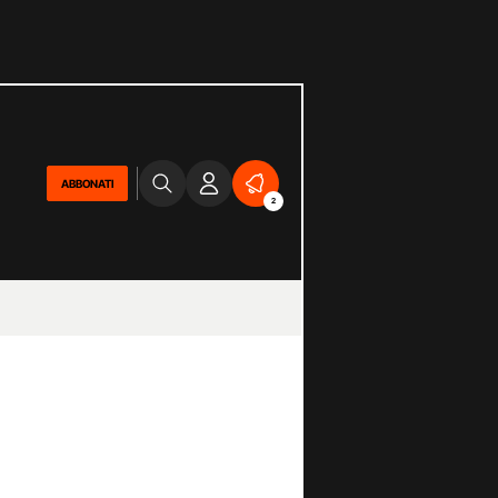
ABBONATI
2