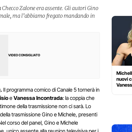
a Checco Zalone era assente. Gli autori Gino
i male, ma l’abbiamo fregato mandando in
VIDEO CONSIGLIATO
Michell
nuovi c
Vanessa
.
Il programma comico di Canale 5 tornerà in
isio
e
Vanessa
Incontrada
: la coppia che
l timone della trasmissione non ci sarà. Lo
ci della trasmissione Gino e Michele, presenti
. Nel corso del panel, Gino e Michele
 unico assente alla reunion televisiva per i