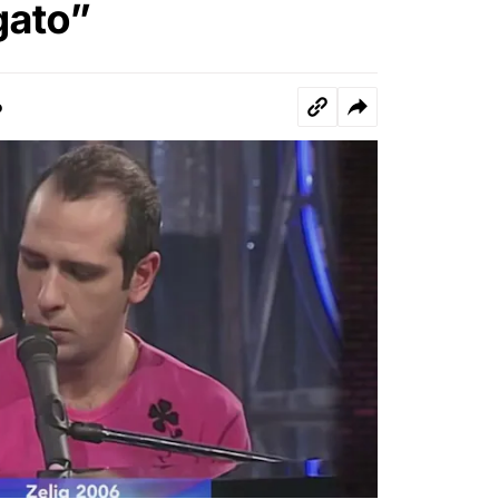
gato”
o