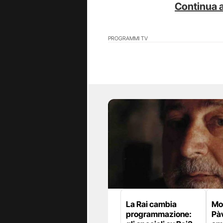
Continua a
PROGRAMMI TV
La Rai cambia
Mor
programmazione:
Pàv