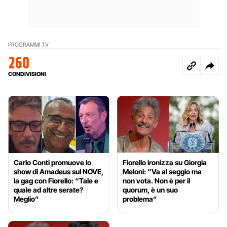
PROGRAMMI TV
260
CONDIVISIONI
Carlo Conti promuove lo
Fiorello ironizza su Giorgia
show di Amadeus sul NOVE,
Meloni: “Va al seggio ma
la gag con Fiorello: “Tale e
non vota. Non è per il
quale ad altre serate?
quorum, è un suo
Meglio”
problema”