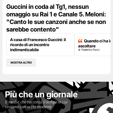
Guccini in coda al Tg1, nessun
omaggio su Rai 1 e Canale 5. Meloni:
"Canto le sue canzoni anche se non
sarebbe contento"
A casa di Francesco Guccini: il
Quando ci ha i
ricordo di un incontro
ascoltare
indimenticabile
Federico Pucci
MOSTRA ALTRO
Più che un giornale
Il media che racconta il tempo in cui
viviamo con occhi moderni