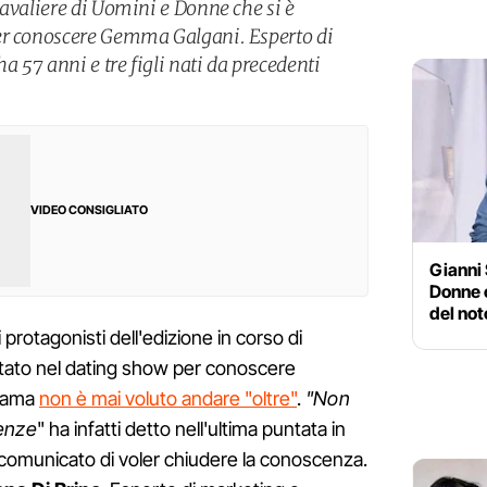
Cavaliere di Uomini e Donne che si è
er conoscere Gemma Galgani. Esperto di
 57 anni e tre figli nati da precedenti
VIDEO CONSIGLIATO
Gianni 
Donne o
del not
protagonisti dell'edizione in corso di
ntato nel dating show per conoscere
 Dama
non è mai voluto andare "oltre"
.
"Non
genze
" ha infatti detto nell'ultima puntata in
 comunicato di voler chiudere la conoscenza.