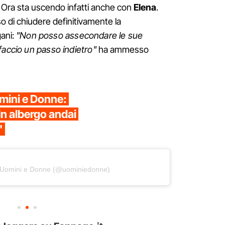
. Ora sta uscendo infatti anche con
Elena
.
iso di chiudere definitivamente la
ani:
"Non posso assecondare le sue
faccio un passo indietro"
ha ammesso
mini e Donne:
 In albergo andai
"
y Uomini e Donne (@uominiedonne)