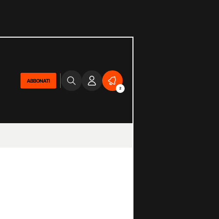
ABBONATI
2