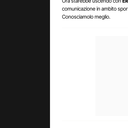
Ora starebbe uscendo con
El
comunicazione in ambito sportiv
Conosciamolo meglio.