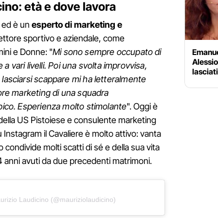
ino: età e dove lavora
ed è un
esperto di marketing e
settore sportivo e aziendale, come
ini e Donne: "
Mi sono sempre occupato di
Emanue
Alessio
e a vari livelli. Poi una svolta improvvisa,
lasciat
 lasciarsi scappare mi ha letteralmente
ttore marketing di una squadra
ipico. Esperienza molto stimolante
". Oggi è
g della US Pistoiese e consulente marketing
u Instagram il Cavaliere è molto attivo: vanta
o condivide molti scatti di sé e della sua vita
e 14 anni avuti da due precedenti matrimoni.
urizio Laudicino (@mauriziolaudicino)