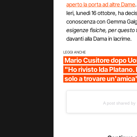
aperto la porta ad altre Dame
Ieri, lunedì 16 ottobre, ha dec
conoscenza con Gemma Galg
esigenze fisiche, per questo 
davanti alla Dama in lacrime.
LEGGI ANCHE
Mario Cusitore dopo Uo
"Ho rivisto Ida Platano.
solo a trovare un'amica
A post shared b