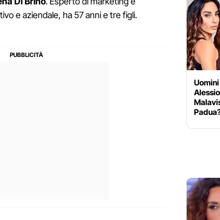
ena Di Brino
. Esperto di marketing e
o e aziendale, ha 57 anni e tre figli.
Uomini
Alessio
Malavis
Padua? 