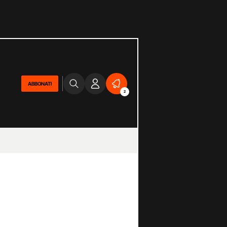
ABBONATI
2