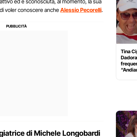
 attivo ed è sconosciuta, al momento, la sua
 di voler conoscere anche
Alessio Pecorelli
.
Tina Ci
Dadora
freque
“Andia
giatrice di Michele Longobardi