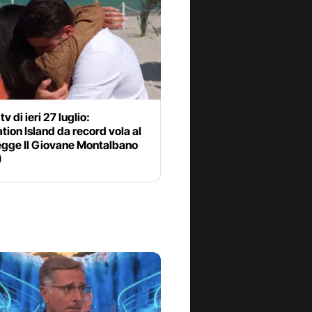
tv di ieri 27 luglio:
ion Island da record vola al
egge Il Giovane Montalbano
)