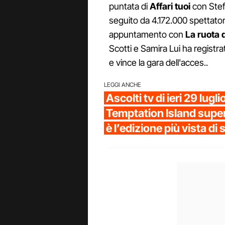
puntata di
Affari tuoi
con Stefa
seguito da 4.172.000 spettator
appuntamento con
La ruota 
Scotti e Samira Lui ha registra
e vince la gara dell'acces..
LEGGI ANCHE
Ascolti tv di ieri 29 luglio
Temptation Island super
è l’edizione più vista di