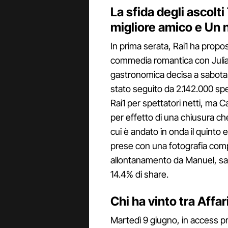
La sfida degli ascolti
migliore amico e Un 
In prima serata, Rai1 ha propo
commedia romantica con Julia 
gastronomica decisa a sabotare
stato seguito da 2.142.000 spet
Rai1 per spettatori netti, ma 
per effetto di una chiusura ch
cui è andato in onda il quinto 
prese con una fotografia comp
allontanamento da Manuel, sale 
14.4% di share.
Chi ha vinto tra Affar
Martedì 9 giugno, in access p