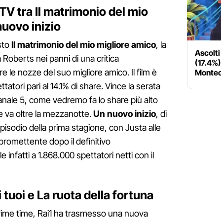
 TV tra Il matrimonio del mio
nuovo inizio
sto
Il matrimonio del mio migliore amico
, la
Ascolti
Roberts nei panni di una critica
(17.4%)
 le nozze del suo migliore amico. Il film è
Montec
tatori pari al 14.1% di share. Vince la serata
Canale 5, come vedremo fa lo share più alto
e va oltre la mezzanotte.
Un nuovo inizio
, di
episodio della prima stagione, con Justa alle
romettente dopo il definitivo
infatti a 1.868.000 spettatori netti con il
i tuoi e La ruota della fortuna
rime time, Rai1 ha trasmesso una nuova