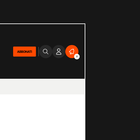
ABBONATI
2