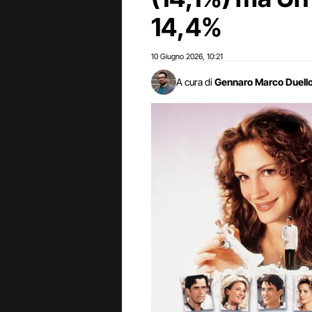
14,4%
10 Giugno 2026
10:21
,
A cura di
Gennaro Marco Duell