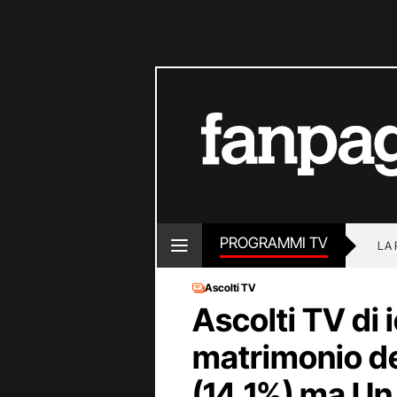
PROGRAMMI TV
LA
Ascolti TV
Ascolti TV di i
matrimonio de
(14,1%) ma Un 