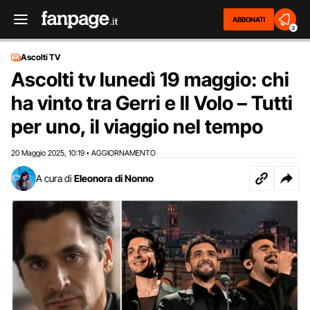
ABBONATI
2
Ascolti TV
Ascolti tv lunedì 19 maggio: chi
ha vinto tra Gerri e Il Volo – Tutti
per uno, il viaggio nel tempo
20 Maggio 2025
10:19
AGGIORNAMENTO
,
•
A cura di
Eleonora di Nonno