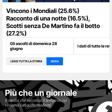
Vincono i Mondiali (25.6%)
Racconto di una notte (16.5%),
Scotti senza De Martino fa il botto
(27.2%)
Gli ascolti di domenica 28
I dati di tutte le re
giugno
LEGGI TUTTA LA STORIA
SEGUI
Più che un giornale
Il media che racconta il tempo in cui
viviamo con occhi moderni