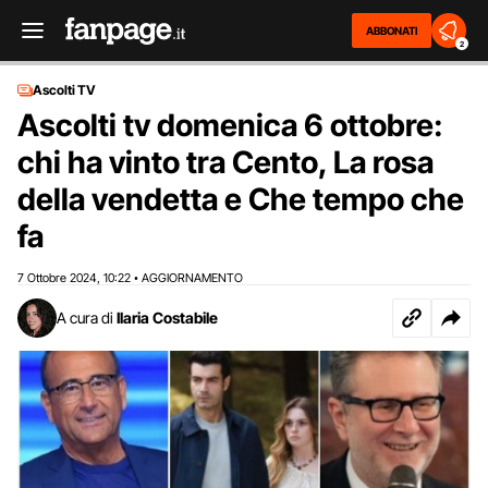
ABBONATI
2
Ascolti TV
Ascolti tv domenica 6 ottobre:
chi ha vinto tra Cento, La rosa
della vendetta e Che tempo che
fa
7 Ottobre 2024
10:22
AGGIORNAMENTO
,
•
A cura di
Ilaria Costabile