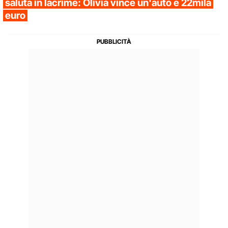
saluta in lacrime: Olivia vince un'auto e 22mila
euro