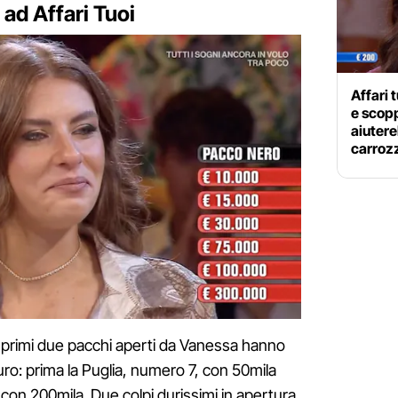
 ad Affari Tuoi
Affari 
e scopp
aiuter
carroz
 I primi due pacchi aperti da Vanessa hanno
ro: prima la Puglia, numero 7, con 50mila
ia con 200mila. Due colpi durissimi in apertura,