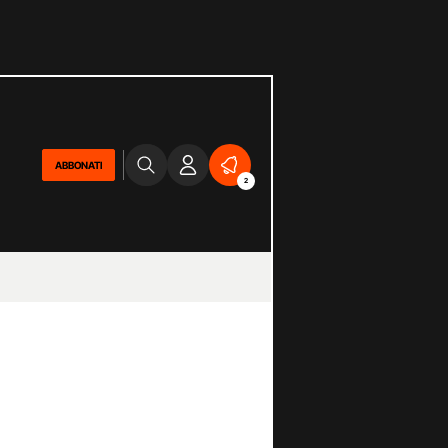
ABBONATI
2