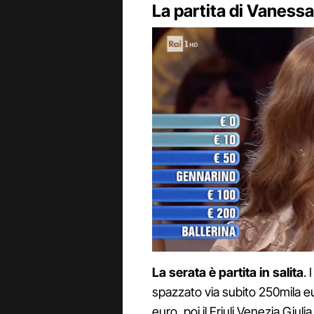
La partita di Vanessa
La serata è partita in salita
.
spazzato via subito 250mila eu
euro, poi il Friuli Venezia Giul