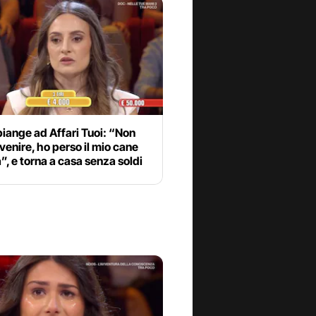
piange ad Affari Tuoi: “Non
venire, ho perso il mio cane
”, e torna a casa senza soldi