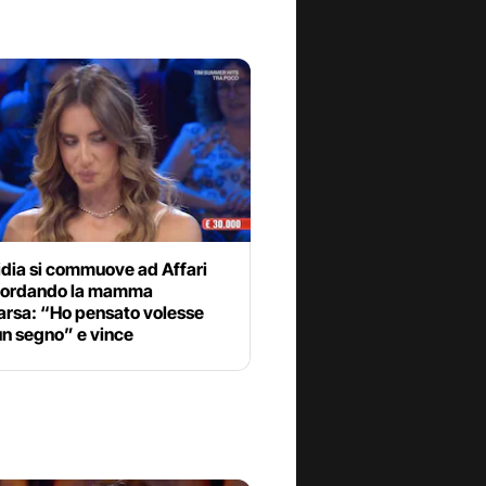
idia si commuove ad Affari
icordando la mamma
rsa: “Ho pensato volesse
un segno” e vince