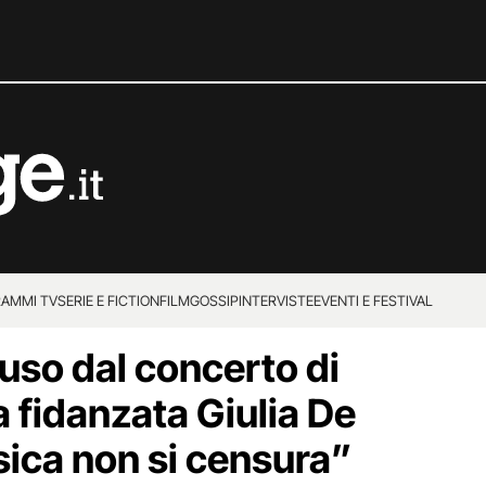
AMMI TV
SERIE E FICTION
FILM
GOSSIP
INTERVISTE
EVENTI E FESTIVAL
uso dal concerto di
 fidanzata Giulia De
sica non si censura”