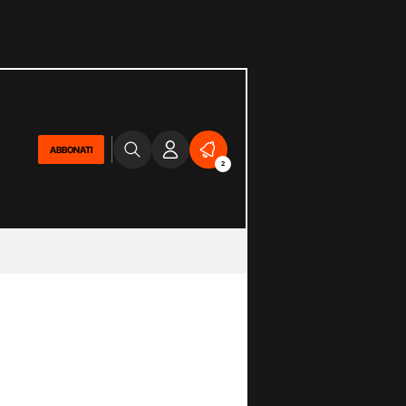
ABBONATI
2