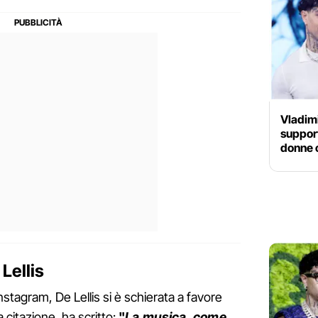
Vladimi
support
donne 
 Lellis
nstagram, De Lellis si è schierata a favore
 citazione, ha scritto:
"
La musica, come