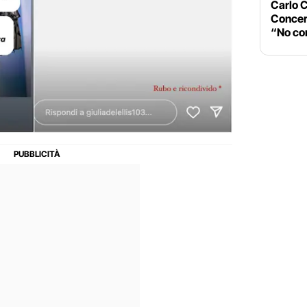
Carlo C
Concer
“No c