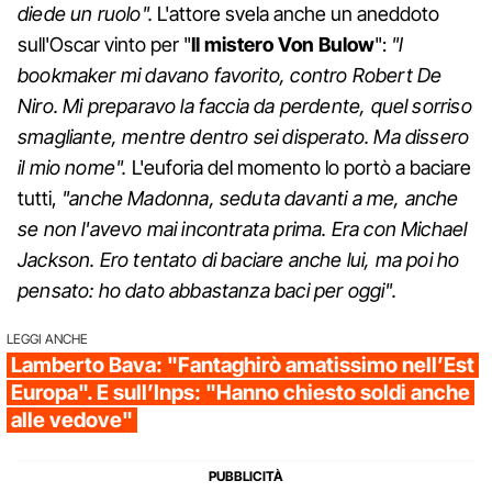
diede un ruolo".
L'attore svela anche un aneddoto
sull'Oscar vinto per "
Il mistero Von Bulow
":
"I
bookmaker mi davano favorito, contro Robert De
Niro. Mi preparavo la faccia da perdente, quel sorriso
smagliante, mentre dentro sei disperato. Ma dissero
il mio nome".
L'euforia del momento lo portò a baciare
tutti,
"anche Madonna, seduta davanti a me, anche
se non l'avevo mai incontrata prima. Era con Michael
Jackson. Ero tentato di baciare anche lui, ma poi ho
pensato: ho dato abbastanza baci per oggi".
LEGGI ANCHE
Lamberto Bava: "Fantaghirò amatissimo nell’Est
Europa". E sull’Inps: "Hanno chiesto soldi anche
alle vedove"