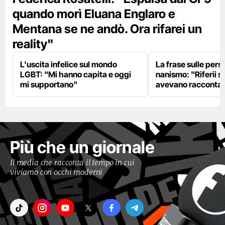
quando morì Eluana Englaro e
Mentana se ne andò. Ora rifarei un
reality"
L'uscita infelice sul mondo
La frase sulle pers
LGBT: "Mi hanno capita e oggi
nanismo: "Riferii s
mi supportano"
avevano racconta
Più che un giornale
Il media che racconta il tempo in cui
viviamo con occhi moderni