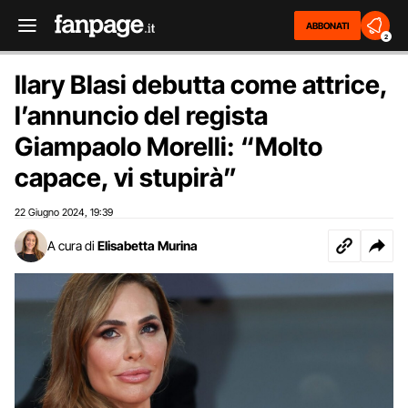
ABBONATI
2
Ilary Blasi debutta come attrice,
l’annuncio del regista
Giampaolo Morelli: “Molto
capace, vi stupirà”
22 Giugno 2024
19:39
,
A cura di
Elisabetta Murina