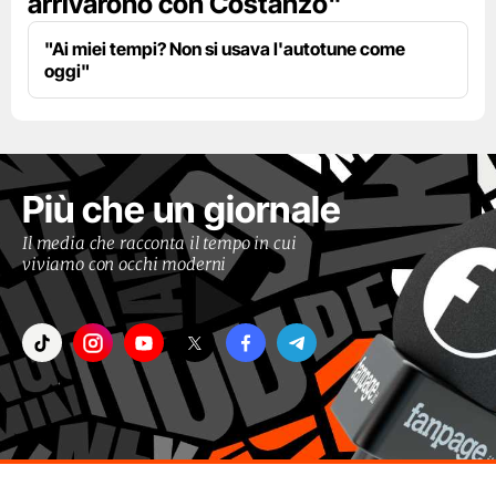
arrivarono con Costanzo"
"Ai miei tempi? Non si usava l'autotune come
oggi"
Più che un giornale
Il media che racconta il tempo in cui
viviamo con occhi moderni