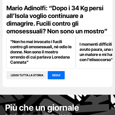
Mario Adinolfi: “Dopo i 34 Kg persi
all’Isola voglio continuare a
dimagrire. Fucili contro gli
omosessuali? Non sono un mostro”
"Non ho mai invocato i fucili
I momenti difficili a
contro gli omosessuali, né odio le
avuto paura, una n
donne. Non sono il mostro
un malore e mi han
orrendo di cui parlava Loredana
con l’elisoccorso"
Cannata"
LEGGI TUTTA LA STORIA
SEGUI
Più che un giornale