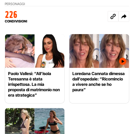
PERSONAGGI
226
CONDIVISIONI
Paolo Vallesi: “All’Isola
Loredana Cannata dimessa
Teresanna è stata
dall’ospedale: “Ricomincio
irrispettosa. La mia
a vivere anche se ho
proposta di matrimonio non
paura”
era strategica”