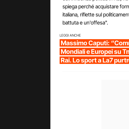
spiega perché acquistare forma
italiana, riflette sul politicam
battuta e un'offesa".
LEGGI ANCHE
Massimo Caputi: “Co
Mondiali e Europei su Tm
Rai. Lo sport a La7 purt