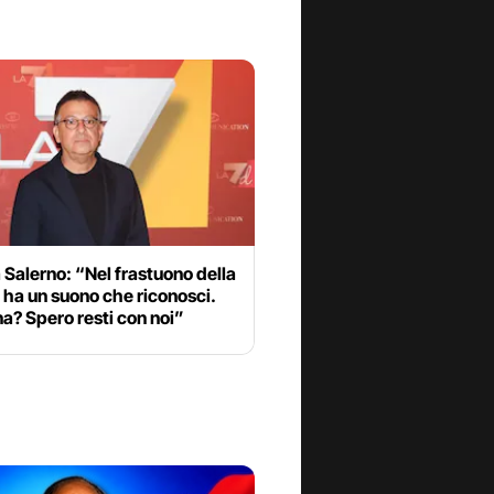
Salerno: “Nel frastuono della
 ha un suono che riconosci.
a? Spero resti con noi”