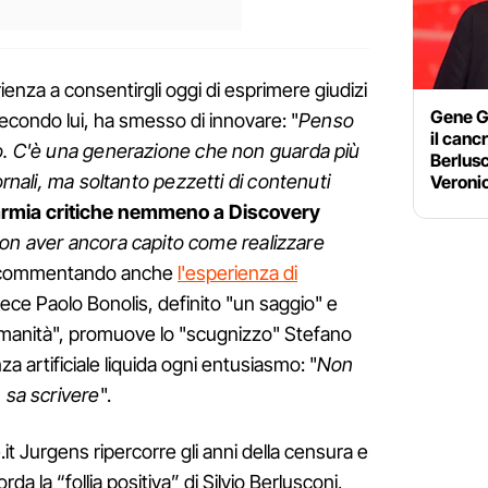
enza a consentirgli oggi di esprimere giudizi
Gene Gn
secondo lui, ha smesso di innovare: "
Penso
il cancr
do. C'è una generazione che non guarda più
Berlusc
ornali, ma soltanto pezzetti di contenuti
Veroni
armia critiche nemmeno a Discovery
on aver ancora capito come realizzare
 commentando anche
l'esperienza di
vece Paolo Bonolis, definito "un saggio" e
manità", promuove lo "scugnizzo" Stefano
za artificiale liquida ogni entusiasmo: "
Non
 sa scrivere
".
it Jurgens ripercorre gli anni della censura e
corda la “follia positiva” di Silvio Berlusconi,