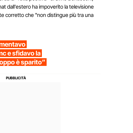
t dall'estero ha impoverito la televisione
ente corretto che "non distingue più tra una
mmentavo
c e sfidavo la
roppo è sparito”