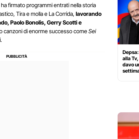
 ha firmato programmi entrati nella storia
stico, Tira e molla e La Corrida,
lavorando
rrado, Paolo Bonolis, Gerry Scotti e
ritto canzoni di enorme successo come
Sei
.
Depsa: 
alla Tv
davo un
settim