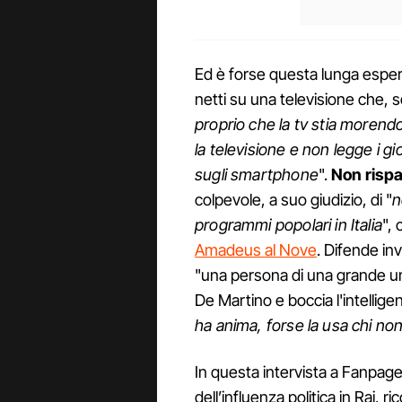
Ed è forse questa lunga esperi
netti su una televisione che, 
proprio che la tv stia moren
la televisione e non legge i gi
sugli smartphone
".
Non risp
colpevole, a suo giudizio, di "
n
programmi popolari in Italia
",
Amadeus al Nove
. Difende in
"una persona di una grande u
De Martino e boccia l'intelligen
ha anima, forse la usa chi non
In questa intervista a Fanpage.
dell’influenza politica in Rai, ri