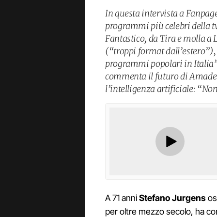
In questa intervista a Fanpage
programmi più celebri della tv 
Fantastico, da Tira e molla a L
(“troppi format dall’estero”),
programmi popolari in Italia”
commenta il futuro di Amadeus
l’intelligenza artificiale: “N
A 71 anni
Stefano Jurgens
oss
per oltre mezzo secolo, ha cont