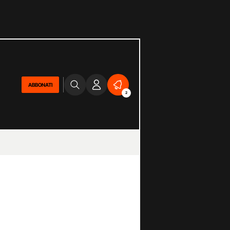
ABBONATI
2