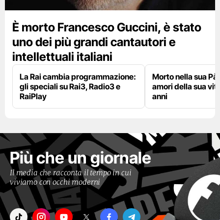
È morto Francesco Guccini, è stato
uno dei più grandi cantautori e
intellettuali italiani
La Rai cambia programmazione:
Morto nella sua Pà
gli speciali su Rai3, Radio3 e
amori della sua vit
RaiPlay
anni
Più che un giornale
Il media che racconta il tempo in cui
viviamo con occhi moderni