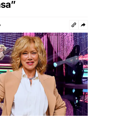
asa”
o