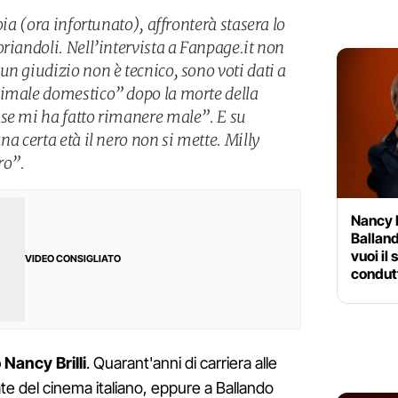
oia (ora infortunato), affronterà stasera lo
riandoli. Nell’intervista a Fanpage.it non
n giudizio non è tecnico, sono voti dati a
nimale domestico” dopo la morte della
se mi ha fatto rimanere male”. E su
na certa età il nero non si mette. Milly
ro”.
Nancy B
Ballan
vuoi il
VIDEO CONSIGLIATO
condut
Nancy Brilli
. Quarant'anni di carriera alle
mate del cinema italiano, eppure a Ballando