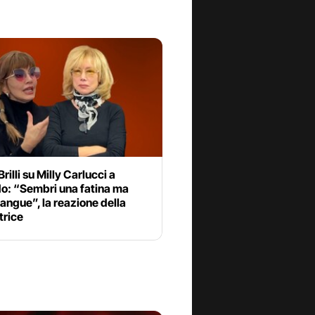
rilli su Milly Carlucci a
do: “Sembri una fatina ma
 sangue”, la reazione della
trice