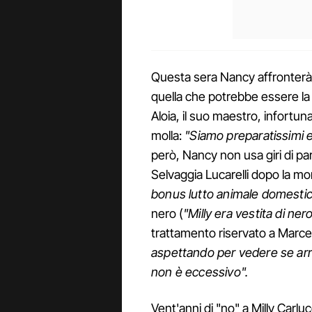
Questa sera Nancy affronterà l
quella che potrebbe essere la 
Aloia, il suo maestro, infortun
molla:
"Siamo preparatissimi e
però, Nancy non usa giri di par
Selvaggia Lucarelli dopo la mo
bonus lutto animale domesti
nero (
"Milly era vestita di ne
trattamento riservato a Marcell
aspettando per vedere se arriv
non è eccessivo".
Vent'anni di "no" a Milly Carluc