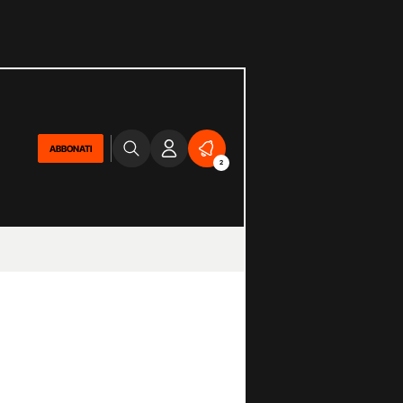
ABBONATI
2