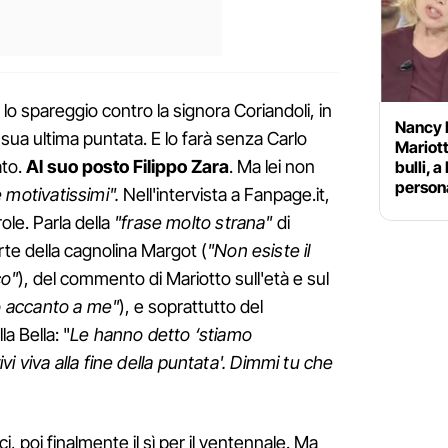
o spareggio contro la signora Coriandoli, in
Nancy B
sua ultima puntata. E lo farà senza Carlo
Mariott
ato.
Al suo posto Filippo Zara
. Ma lei non
bulli, 
person
 motivatissimi".
Nell'intervista a Fanpage.it,
ole. Parla della
"frase molto strana"
di
rte della cagnolina Margot (
"Non esiste il
co"
), del commento di Mariotto sull'età e sul
ro accanto a me"
), e soprattutto del
a Bella: "
Le hanno detto ‘stiamo
i viva alla fine della puntata'. Dimmi tu che
ci, poi finalmente il sì per il ventennale. Ma