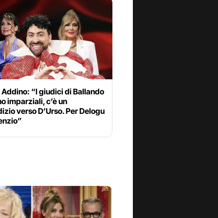
Addino: “I giudici di Ballando
o imparziali, c’è un
izio verso D’Urso. Per Delogu
lenzio”