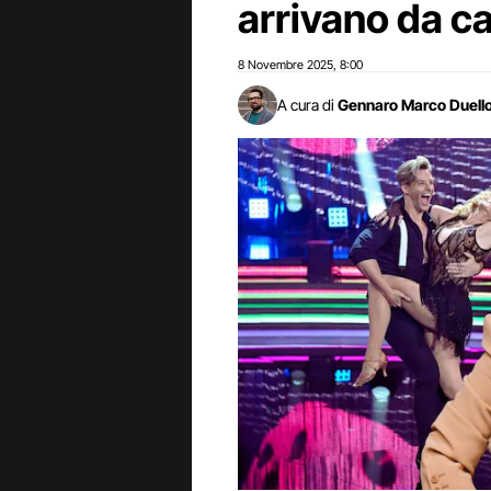
arrivano da c
8 Novembre 2025
8:00
,
A cura di
Gennaro Marco Duell