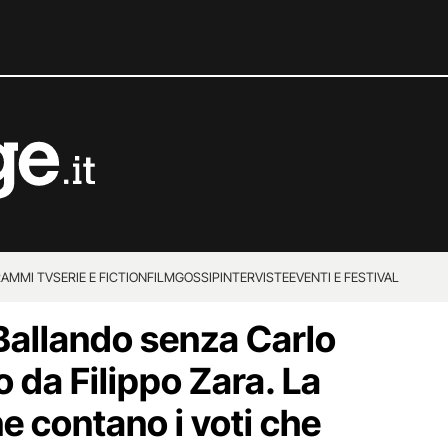
AMMI TV
SERIE E FICTION
FILM
GOSSIP
INTERVISTE
EVENTI E FESTIVAL
 Ballando senza Carlo
o da Filippo Zara. La
ne contano i voti che