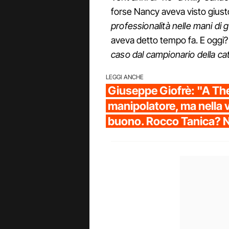
forse Nancy aveva visto giusto 
professionalità nelle mani di
aveva detto tempo fa. E oggi
caso dal campionario della cat
LEGGI ANCHE
Giuseppe Giofrè: "A The
manipolatore, ma nella 
buono. Rocco Tanica? 