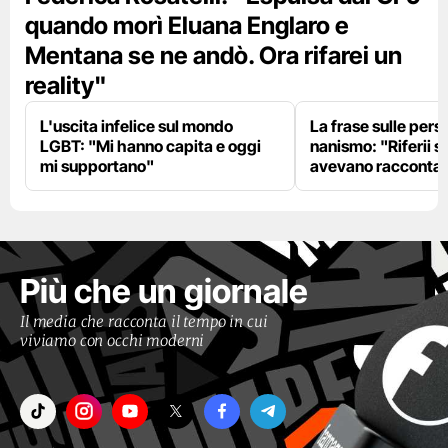
quando morì Eluana Englaro e
Mentana se ne andò. Ora rifarei un
reality"
L'uscita infelice sul mondo
La frase sulle pers
LGBT: "Mi hanno capita e oggi
nanismo: "Riferii s
mi supportano"
avevano racconta
Più che un giornale
Il media che racconta il tempo in cui
viviamo con occhi moderni