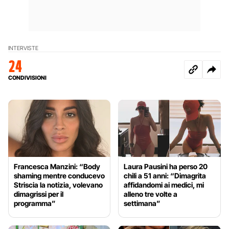
INTERVISTE
24
CONDIVISIONI
Francesca Manzini: “Body
Laura Pausini ha perso 20
shaming mentre conducevo
chili a 51 anni: “Dimagrita
Striscia la notizia, volevano
affidandomi ai medici, mi
dimagrissi per il
alleno tre volte a
programma”
settimana”