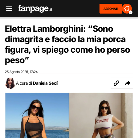
ABBONATI
2
Elettra Lamborghini: “Sono
dimagrita e faccio la mia porca
figura, vi spiego come ho perso
peso”
25 Agosto 2025
17:24
,
A cura di
Daniela Seclì