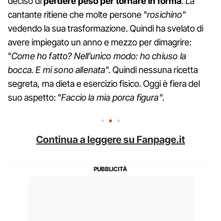
deciso di
perdere peso per tornare in forma
. La
cantante ritiene che molte persone "
rosichino
"
vedendo la sua trasformazione. Quindi ha svelato di
avere impiegato un anno e mezzo per dimagrire:
"
Come ho fatto? Nell’unico modo: ho chiuso la
bocca. E mi sono allenata
". Quindi nessuna ricetta
segreta, ma dieta e esercizio fisico. Oggi è fiera del
suo aspetto: "
Faccio la mia porca figura"
.
Continua a leggere su Fanpage.it