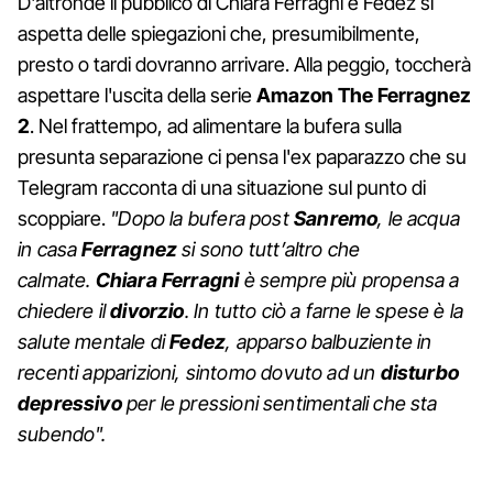
D'altronde il pubblico di Chiara Ferragni e Fedez si
aspetta delle spiegazioni che, presumibilmente,
presto o tardi dovranno arrivare. Alla peggio, toccherà
aspettare l'uscita della serie
Amazon The Ferragnez
2
. Nel frattempo, ad alimentare la bufera sulla
presunta separazione ci pensa l'ex paparazzo che su
Telegram racconta di una situazione sul punto di
scoppiare.
"Dopo la bufera post
Sanremo
, le acqua
in casa
Ferragnez
si sono tutt’altro che
calmate.
Chiara Ferragni
è sempre più propensa a
chiedere il
divorzio
. In tutto ciò a farne le spese è la
salute mentale di
Fedez
, apparso balbuziente in
recenti apparizioni, sintomo dovuto ad un
disturbo
depressivo
per le pressioni sentimentali che sta
subendo".