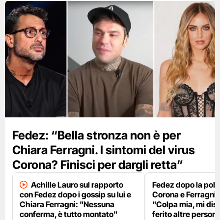
Fedez: “Bella stronza non è per
Chiara Ferragni. I sintomi del virus
Corona? Finisci per dargli retta”
Achille Lauro sul rapporto
Fedez dopo la pole
con Fedez dopo i gossip su lui e
Corona e Ferragni
Chiara Ferragni: "Nessuna
"Colpa mia, mi dis
conferma, è tutto montato"
ferito altre person