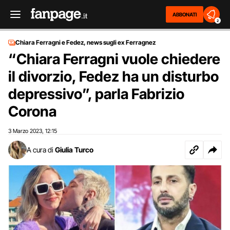
ABBONATI
2
Chiara Ferragni e Fedez, news sugli ex Ferragnez
“Chiara Ferragni vuole chiedere
il divorzio, Fedez ha un disturbo
depressivo”, parla Fabrizio
Corona
3 Marzo 2023
12:15
,
A cura di
Giulia Turco