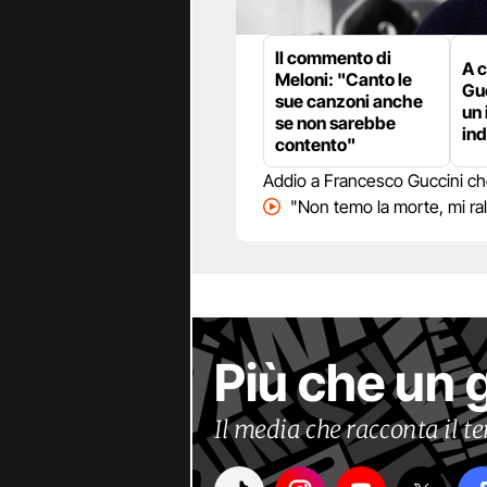
Il commento di
A 
Meloni: "Canto le
Guc
sue canzoni anche
un 
se non sarebbe
ind
contento"
Addio a Francesco Guccini che 
"Non temo la morte, mi ra
Più che un 
Il media che racconta il 