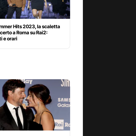
mmer Hits 2023, la scaletta
certo a Roma su Rai2:
i e orari