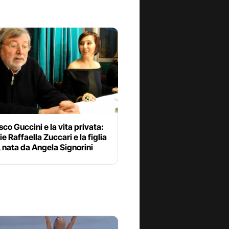
co Guccini e la vita privata:
ie Raffaella Zuccari e la figlia
 nata da Angela Signorini