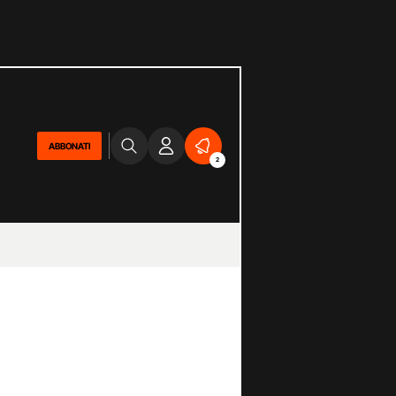
ABBONATI
2