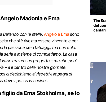
a Angelo Madonia e Ema
Tim Su
del con
cantant
 a
Ballando con le stelle
,
Angelo e Ema
sono
celta che si è rivelata essere vincente e per
 la passione per i tatuaggi, ma non solo:
ia seria e insieme ci completiamo. La casa
’inizio era un suo progetto – ma che poi è
a – è il centro delle nostre giornate.
i ci dedichiamo ai rispettivi impegni di
casa dove spesso io cucino
”.
figlio da Ema Stokholma, se lo