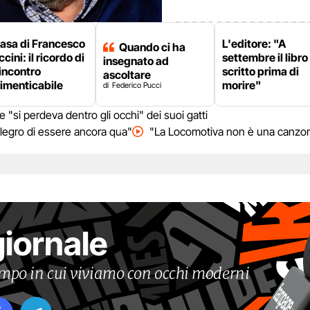
casa di Francesco
L'editore: "A
Quando ci ha
cini: il ricordo di
settembre il libro
insegnato ad
incontro
scritto prima di
ascoltare
imenticabile
morire"
Federico Pucci
"si perdeva dentro gli occhi" dei suoi gatti
llegro di essere ancora qua"
"La Locomotiva non è una canzone
giornale
tempo in cui viviamo con occhi moderni