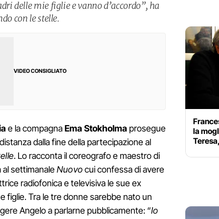
dri delle mie figlie e vanno d’accordo”, ha
do con le stelle.
VIDEO CONSIGLIATO
Frances
ia
e la compagna
Ema Stokholma
prosegue
la mogl
Teresa,
istanza dalla fine della partecipazione al
elle
. Lo racconta il coreografo e maestro di
ta al settimanale
Nuovo
cui confessa di avere
rice radiofonica e televisiva le sue ex
 figlie. Tra le tre donne sarebbe nato un
ngere Angelo a parlarne pubblicamente: “
Io