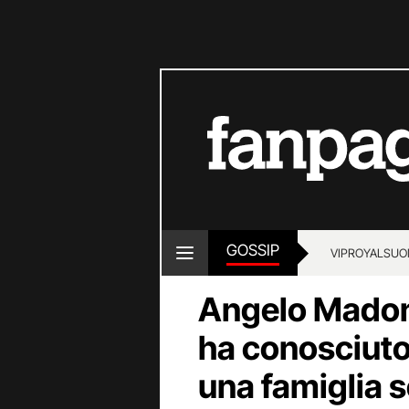
GOSSIP
VIP
ROYALS
UO
Angelo Madon
ha conosciuto
una famiglia 