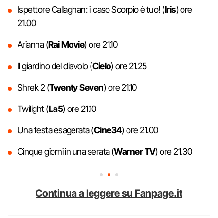
Ispettore Callaghan: il caso Scorpio è tuo! (
Iris
) ore
21.00
Arianna (
Rai Movie
) ore 21.10
Il giardino del diavolo (
Cielo
) ore 21.25
Shrek 2 (
Twenty Seven
) ore 21.10
Twilight (
La5
) ore 21.10
Una festa esagerata (
Cine34
) ore 21.00
Cinque giorni in una serata (
Warner TV
) ore 21.30
Continua a leggere su Fanpage.it