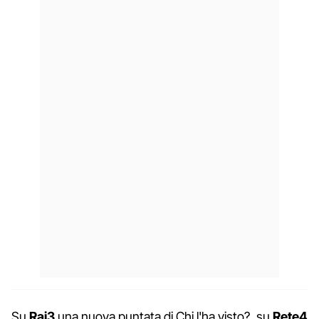
Su
Rai3
una nuova puntata di Chi l'ha visto?, su
Rete4