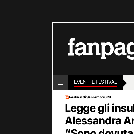
EVENTI E FESTIVAL
Festival di Sanremo 2024
Legge gli insul
Alessandra A
“Sono dovuta