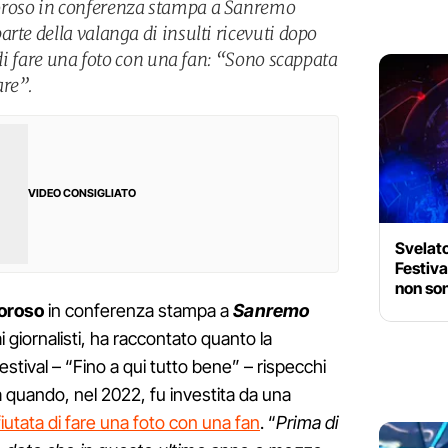
oroso in conferenza stampa a Sanremo
rte della valanga di insulti ricevuti dopo
a di fare una foto con una fan: “Sono scappata
are”.
VIDEO CONSIGLIATO
Svelato
Festiva
non son
oroso
in conferenza stampa a
Sanremo
ai giornalisti, ha raccontato quanto la
stival – “Fino a qui tutto bene” – rispecchi
 quando, nel 2022, fu investita da una
ifiutata di fare una foto con una fan
. “
Prima di