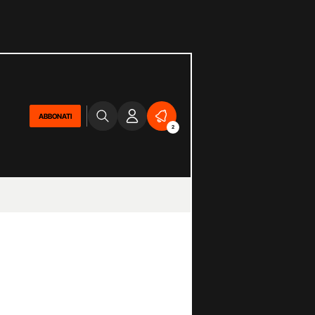
ABBONATI
2