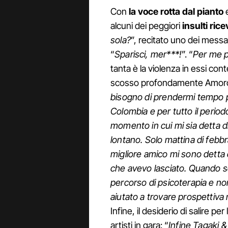
Con
la voce rotta dal pianto
e
alcuni dei peggiori
insulti rice
sola?
”, recitato uno dei messag
“
Sparisci, mer***!
”. “
Per me p
tanta è la violenza in essi co
scosso profondamente Amoro
bisogno di prendermi tempo pe
Colombia e per tutto il period
momento in cui mi sia detta di
lontano. Solo mattina di febb
migliore amico mi sono detta d
che avevo lasciato. Quando son
percorso di psicoterapia e no
aiutato a trovare prospettiva 
Infine, il desiderio di salire pe
artisti in gara: “
Infine Tagaki 