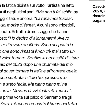
 la fatica dipinta sul volto, l’artista ha letto
Caso J
2024, 
vuti
negli ultimi anni. “
Ma non ti fai schifo da
risarc
gi citati. E ancora: “
La rana mostruosa
”.
pagame
uoi morire di fama
”. Alcuni sono irripetibili,
ntenuta. Si tratta di messaggi che hanno
so: “
Ho deciso di allontanarmi. Avevo
r ritrovare equilibrio. Sono scappata in
o che sono rimasta lì non c’è mai stato un
 voler tornare. Sentivo la necessità di stare
raio del 2023 dopo una chiamata del mio
i dover tornare in Italia e affrontare quello
o rientrata in Italia ho ripreso il mio
n è stato facile. Ma piano piano mi ha
nuova. Mi sono riavvicinata alla musica
”.
r la prima volta sul palco di Sanremo tra gli
& Ketra mi hanno proposto il brano perfetto