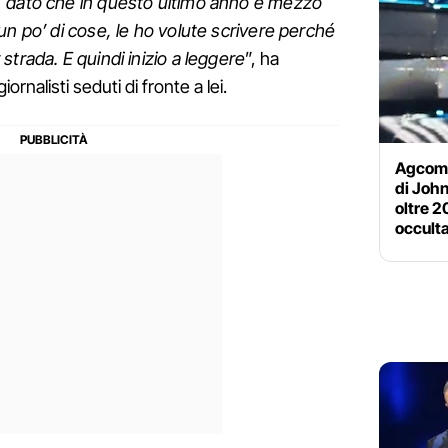
, dato che in questo ultimo anno e mezzo
un po’ di cose, le ho volute scrivere perché
trada. E quindi inizio a leggere
”, ha
ornalisti seduti di fronte a lei.
Agcom s
di John
oltre 2
occult