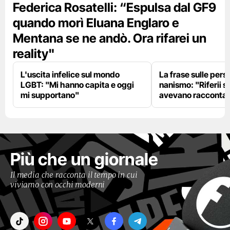
Federica Rosatelli: “Espulsa dal GF9
quando morì Eluana Englaro e
Mentana se ne andò. Ora rifarei un
reality"
L'uscita infelice sul mondo
La frase sulle pers
LGBT: "Mi hanno capita e oggi
nanismo: "Riferii s
mi supportano"
avevano racconta
Più che un giornale
Il media che racconta il tempo in cui
viviamo con occhi moderni