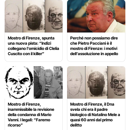
Mostro di Firenze, spunta
Perché non possiamo dire
una nuova pista: “Indizi
che Pietro Pacciani è il
collegano l’omicidio di Clelia
mostro di Firenze: i motivi
Cuscito con il killer”
dell’assoluzione in appello
Mostro di Firenze,
Mostro di Firenze, il Dna
inammissibile la revisione
svela chi era il padre
della condanna di Mario
biologico di Natalino Mele a
Vanni. I legali: “Faremo
quasi 60 anni dal primo
ricorso”
delitto