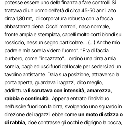
potesse essere uno della finanza a fare controlli. Si
trattava di un uomo dell’età di circa 45-50 anni, alto
circa 1,80 mt, di corporatura robusta con la faccia
abbastanza piena. Occhi marroni, naso normale,
fronte ampia e stempiata, capelli molto corti biondi sul
rossiccio, nessun segno particolare… (…) Anche mio
padre e mia sorella videro l’uomo”. “Era di faccia
burbero, come “incazzato”… ordinò una birra a mia
sorella, pagò ed uscì fuori dal locale per sedersi ad un
tavolino antistante. Dalla sua posizione, attraverso la
porta aperta, guardava i ragazzi, dico meglio,
addirittura
li scrutava con intensità, amarezza,
rabbia e continuità
. Appena entrato l’individuo
nell’uscire fuori con la birra, svolgendo uno sguardo in
direzione dei ragazzi, ebbe come
un moto di stizza o
di rabbia
, cioè contrasse gli occhi e digrignò la bocca,